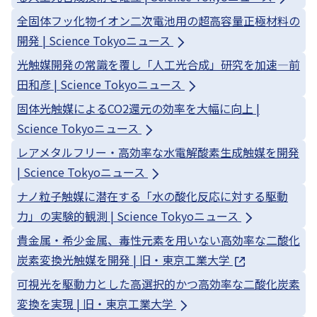
全固体フッ化物イオン二次電池用の超高容量正極材料の
開発 | Science Tokyoニュース
光触媒開発の常識を覆し「人工光合成」研究を加速―前
田和彦 | Science Tokyoニュース
固体光触媒によるCO2還元の効率を大幅に向上 |
Science Tokyoニュース
レアメタルフリー・高効率な水電解酸素生成触媒を開発
| Science Tokyoニュース
ナノ粒子触媒に潜在する「水の酸化反応に対する駆動
力」の実験的観測 | Science Tokyoニュース
貴金属・希少金属、毒性元素を用いない高効率な二酸化
炭素変換光触媒を開発 | 旧・東京工業大学
可視光を駆動力とした高選択的かつ高効率な二酸化炭素
変換を実現 | 旧・東京工業大学