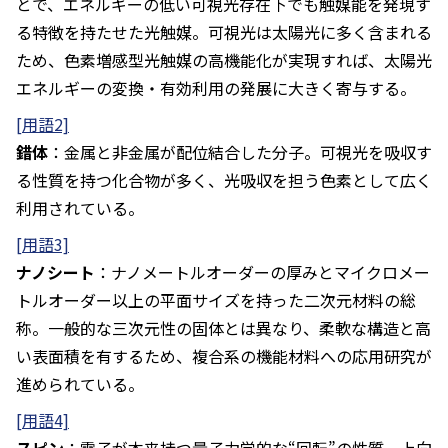
とで、エネルギーの低い可視光存在下でも触媒能を発現す
る特徴を持たせた光触媒。可視光は太陽光に多く含まれる
ため、色素増感型光触媒の高機能化が実現すれば、太陽光
エネルギーの変換・有効利用の発展に大きく寄与する。
[用語2]
錯体
：金属と非金属が配位結合した分子。可視光を吸収す
る性質を持つ化合物が多く、光吸収を担う色素として広く
利用されている。
[用語3]
ナノシート
：ナノメートルオーダーの厚みとマイクロメー
トルオーダー以上の平面サイズを持った二次元材料の総
称。一般的な三次元性の固体とは異なり、柔軟な構造と高
い表面積を有するため、複合系の機能材料への応用研究が
進められている。
[用語4]