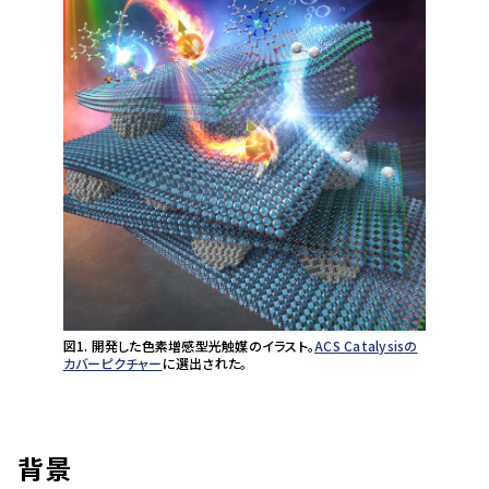
図1. 開発した色素増感型光触媒のイラスト。
ACS Catalysis
の
カバーピクチャー
に選出された。
背景