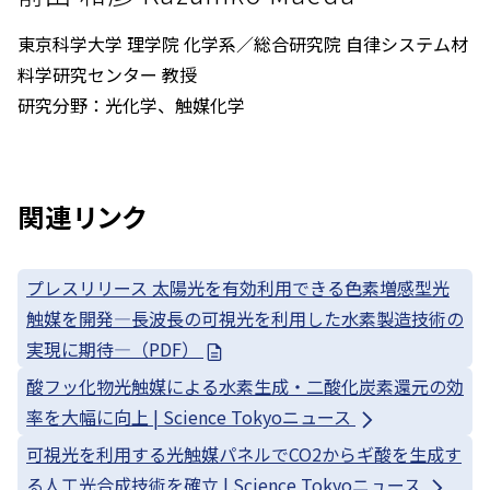
東京科学大学 理学院 化学系／総合研究院 自律システム材
料学研究センター 教授
研究分野：光化学、触媒化学
関連リンク
プレスリリース 太陽光を有効利用できる色素増感型光
触媒を開発—長波長の可視光を利用した水素製造技術の
実現に期待—（PDF）
酸フッ化物光触媒による水素生成・二酸化炭素還元の効
率を大幅に向上 | Science Tokyoニュース
可視光を利用する光触媒パネルでCO2からギ酸を生成す
る人工光合成技術を確立 | Science Tokyoニュース