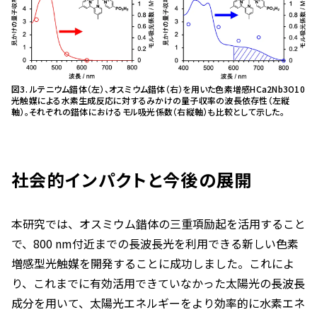
図3. ルテニウム錯体（左）、オスミウム錯体（右）を用いた色素増感HCa2Nb3O10
光触媒による水素生成反応に対するみかけの量子収率の波長依存性（左縦
軸）。それぞれの錯体におけるモル吸光係数（右縦軸）も比較として示した。
社会的インパクトと今後の展開
本研究では、オスミウム錯体の三重項励起を活用すること
で、800 nm付近までの長波長光を利用できる新しい色素
増感型光触媒を開発することに成功しました。これによ
り、これまでに有効活用できていなかった太陽光の長波長
成分を用いて、太陽光エネルギーをより効率的に水素エネ