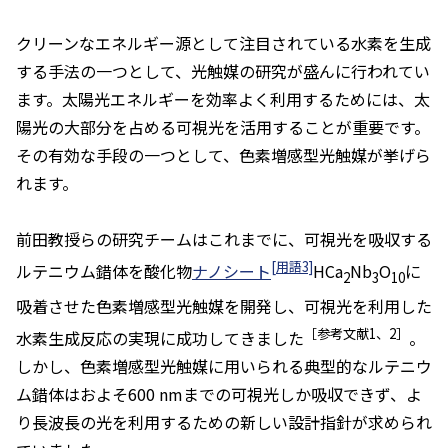
クリーンなエネルギー源として注目されている水素を生成
する手法の一つとして、光触媒の研究が盛んに行われてい
ます。太陽光エネルギーを効率よく利用するためには、太
陽光の大部分を占める可視光を活用することが重要です。
その有効な手段の一つとして、色素増感型光触媒が挙げら
れます。
前田教授らの研究チームはこれまでに、可視光を吸収する
[用語3]
ルテニウム錯体を酸化物
ナノシート
HCa
Nb
O
に
2
3
10
吸着させた色素増感型光触媒を開発し、可視光を利用した
［参考文献1、2］
水素生成反応の実現に成功してきました
。
しかし、色素増感型光触媒に用いられる典型的なルテニウ
ム錯体はおよそ600 nmまでの可視光しか吸収できず、よ
り長波長の光を利用するための新しい設計指針が求められ