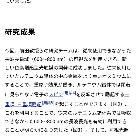
ていました。
研究成果
今回、前田教授らの研究チームは、従来使用できなかった
長波長領域（600～800 nm）の可視光を利用できる、新
しい色素増感型光触媒の開発に成功しました。従来使用し
ていたルテニウム錯体の中心金属をより重いオスミウムに
することで、重原子効果が働き、ルテニウム錯体では顕著
[用語4]
に見られない電子の
スピン
を反転させて励起する
一
[用語5]
重項–三重項励起
を起こすことができます（図2）。
これを利用することで、従来のルテニウム錯体系では吸収
できなかった600～800 nmの長波長光も有効に利用でき
ることが明らかになりました（図3）。そして、可視光照