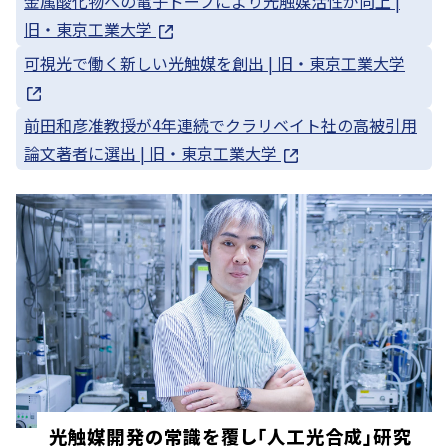
金属酸化物への電子ドープにより光触媒活性が向上 |
旧・東京工業大学
可視光で働く新しい光触媒を創出 | 旧・東京工業大学
前田和彦准教授が4年連続でクラリベイト社の高被引用
論文著者に選出 | 旧・東京工業大学
光触媒開発の常識を覆し「人工光合成」研究