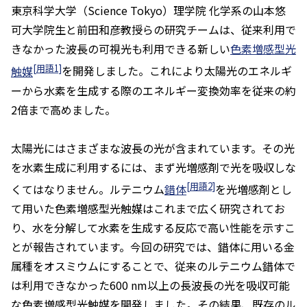
東京科学大学（Science Tokyo）理学院 化学系の山本悠
可大学院生と前田和彦教授らの研究チームは、従来利用で
きなかった波長の可視光も利用できる新しい
色素増感型光
[用語1]
触媒
を開発しました。これにより太陽光のエネルギ
ーから水素を生成する際のエネルギー変換効率を従来の約
2倍まで高めました。
太陽光にはさまざまな波長の光が含まれています。その光
を水素生成に利用するには、まず光増感剤で光を吸収しな
[用語2]
くてはなりません。ルテニウム
錯体
を光増感剤とし
て用いた色素増感型光触媒はこれまで広く研究されてお
り、水を分解して水素を生成する反応で高い性能を示すこ
とが報告されています。今回の研究では、錯体に用いる金
属種をオスミウムにすることで、従来のルテニウム錯体で
は利用できなかった600 nm以上の長波長の光を吸収可能
な色素増感型光触媒を開発しました。その結果、既存のル