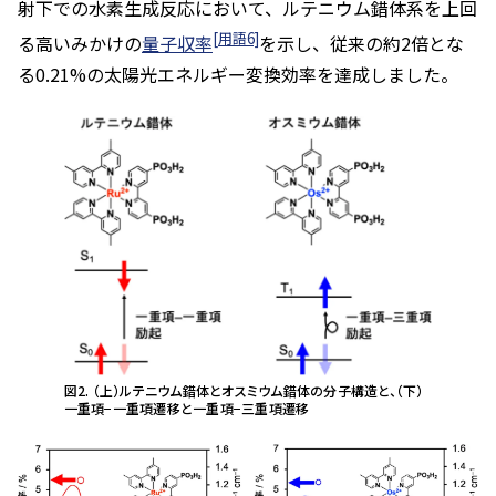
射下での水素生成反応において、ルテニウム錯体系を上回
[用語6]
る高いみかけの
量子収率
を示し、従来の約2倍とな
る0.21%の太陽光エネルギー変換効率を達成しました。
図2. （上）ルテニウム錯体とオスミウム錯体の分子構造と、（下）
一重項−一重項遷移と一重項−三重項遷移