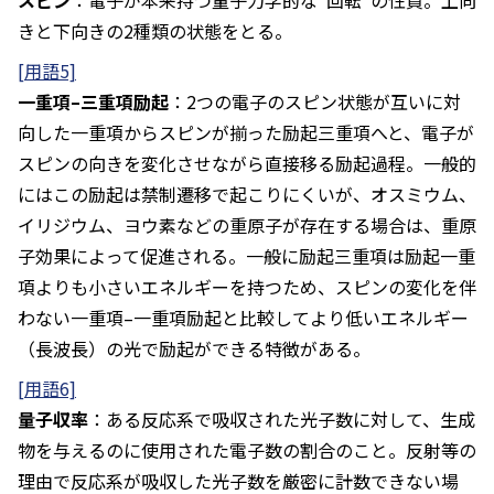
スピン
：電子が本来持つ量子力学的な“回転”の性質。上向
きと下向きの2種類の状態をとる。
[用語5]
一重項–三重項励起
：2つの電子のスピン状態が互いに対
向した一重項からスピンが揃った励起三重項へと、電子が
スピンの向きを変化させながら直接移る励起過程。一般的
にはこの励起は禁制遷移で起こりにくいが、オスミウム、
イリジウム、ヨウ素などの重原子が存在する場合は、重原
子効果によって促進される。一般に励起三重項は励起一重
項よりも小さいエネルギーを持つため、スピンの変化を伴
わない一重項–一重項励起と比較してより低いエネルギー
（長波長）の光で励起ができる特徴がある。
[用語6]
量子収率
：ある反応系で吸収された光子数に対して、生成
物を与えるのに使用された電子数の割合のこと。反射等の
理由で反応系が吸収した光子数を厳密に計数できない場