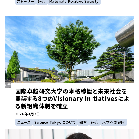
ストーリー
研究
Materials-Positive Society
国際卓越研究大学の本格稼働と未来社会を
実装する8つのVisionary Initiativesによ
る新組織体制を確立
2026年
4月7日
ニュース
Science Tokyoについて
教育
研究
大学への寄附