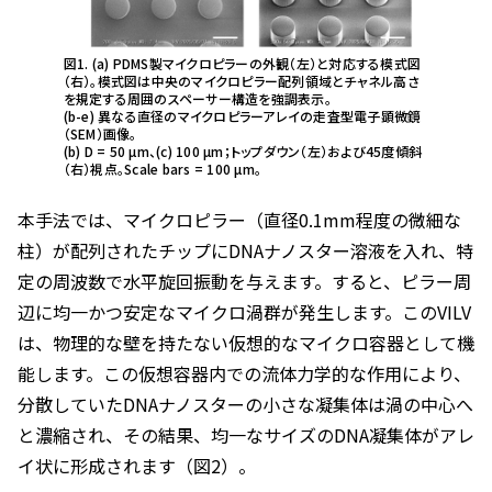
図1. (a) PDMS製マイクロピラーの外観（左）と対応する模式図
（右）。模式図は中央のマイクロピラー配列領域とチャネル高さ
を規定する周囲のスペーサー構造を強調表示。
(b-e) 異なる直径のマイクロピラーアレイの走査型電子顕微鏡
（SEM）画像。
(b) D = 50 µm、(c) 100 µm；トップダウン（左）および45度傾斜
（右）視点。Scale bars = 100 µm。
本手法では、マイクロピラー（直径0.1mm程度の微細な
柱）が配列されたチップにDNAナノスター溶液を入れ、特
定の周波数で水平旋回振動を与えます。すると、ピラー周
辺に均一かつ安定なマイクロ渦群が発生します。このVILV
は、物理的な壁を持たない仮想的なマイクロ容器として機
能します。この仮想容器内での流体力学的な作用により、
分散していたDNAナノスターの小さな凝集体は渦の中心へ
と濃縮され、その結果、均一なサイズのDNA凝集体がアレ
イ状に形成されます（図2）。