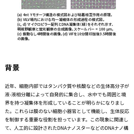
(a) 4nt Yモチーフ構造の模式図および粘着相互作用の原理。
(b) VILV場内における均一凝縮体の形成過程の模式図。
(c, d) マイクロピラー配列とDNA凝集体（緑）をそれぞれ示す、
明視野観察と蛍光観察の合成画像。スケールバー = 100 µm。
(c) 振動なし4時間後の画像。(d) VIFを10分間印加後3.5時間後
の画像。
背景
近年、細胞内部ではタンパク質や核酸などの生体高分子が
液-液相分離によって自発的に集合し、水中でも周囲と境
界を持つ凝集体を形成していることが明らかになりまし
た。これらは膜のない細胞小器官として機能し、生体反応
を制御する重要な役割を担っています。この現象に関連し
て、人工的に設計されたDNAナノスターなどのDNAナノ構