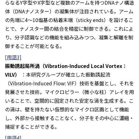
らなるY字型やX字型など複数のアームを持つDNAナノ構造
体（DNAナノスター）の凝集体が注目されている。アーム
の先端に4～10塩基の粘着末端（sticky ends）を設けるこ
とで、ナノスター間の結合を精密に制御できる。これによ
り、分子認識などの機能を組み込みつつ、凝集と解離を制
御することが可能となる。
[用語3]
振動誘起局所渦（Vibration-Induced Local Vortex：
VILV）
：本研究グループが確立した振動誘起流
（Vibration-Induced Flow: VIF）技術を基盤とし、それを
発展させた技術。マイクロピラー（微小な柱）アレイを用
いることで、空間的に固定された安定な渦を生成する。こ
の渦は、壁を持たない仮想的なマイクロ区画として機能
し、外部から接触することなく、分子をその中心に濃縮・
捕捉することができる。
[用語4]