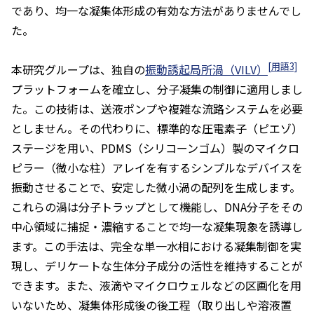
であり、均一な凝集体形成の有効な方法がありませんでし
た。
[用語3]
本研究グループは、独自の
振動誘起局所渦（VILV）
プラットフォームを確立し、分子凝集の制御に適用しまし
た。この技術は、送液ポンプや複雑な流路システムを必要
としません。その代わりに、標準的な圧電素子（ピエゾ）
ステージを用い、PDMS（シリコーンゴム）製のマイクロ
ピラー（微小な柱）アレイを有するシンプルなデバイスを
振動させることで、安定した微小渦の配列を生成します。
これらの渦は分子トラップとして機能し、DNA分子をその
中心領域に捕捉・濃縮することで均一な凝集現象を誘導し
ます。この手法は、完全な単一水相における凝集制御を実
現し、デリケートな生体分子成分の活性を維持することが
できます。また、液滴やマイクロウェルなどの区画化を用
いないため、凝集体形成後の後工程（取り出しや溶液置