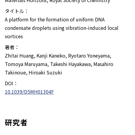
Materials Horizons
, Royal Society of Chemistry
タイトル：
A platform for the formation of uniform DNA
condensate droplets using vibration-induced local
vortices
著者：
Zhitai Huang, Kanji Kaneko, Ryotaro Yoneyama,
Tomoya Maruyama, Takeshi Hayakawa, Masahiro
Takinoue, Hiroaki Suzuki
DOI：
10.1039/D5MH01304F
研究者