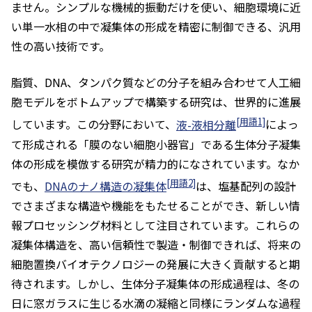
ません。シンプルな機械的振動だけを使い、細胞環境に近
い単一水相の中で凝集体の形成を精密に制御できる、汎用
性の高い技術です。
脂質、DNA、タンパク質などの分子を組み合わせて人工細
胞モデルをボトムアップで構築する研究は、世界的に進展
[用語1]
しています。この分野において、
液-液相分離
によっ
て形成される「膜のない細胞小器官」である生体分子凝集
体の形成を模倣する研究が精力的になされています。なか
[用語2]
でも、
DNAのナノ構造の凝集体
は、塩基配列の設計
でさまざまな構造や機能をもたせることができ、新しい情
報プロセッシング材料として注目されています。これらの
凝集体構造を、高い信頼性で製造・制御できれば、将来の
細胞置換バイオテクノロジーの発展に大きく貢献すると期
待されます。しかし、生体分子凝集体の形成過程は、冬の
日に窓ガラスに生じる水滴の凝縮と同様にランダムな過程