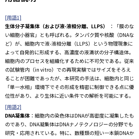
[用語1]
生体分子凝集体（および液-液相分離、LLPS）
：「膜のな
い細胞小器官」とも呼ばれる。タンパク質や核酸（DNAな
ど）が、細胞内で液-液相分離（LLPS）という物理現象に
よって自発的に形成する、高濃度の液滴状の分子構造体。
細胞内のプロセスを組織化するために不可欠である。従来
の試験管内（in vitro）での再現実験ではサイズをそろえ
ることが困難であったが、本研究の手法は、細胞内と同じ
「単一水相」環境下でその形成を精密に制御できる点に優
位性があり、より生体に近い条件での解析を可能にする。
[用語2]
DNA凝集体
：細胞内の染色体はDNAが高密度に凝集したも
のであり、DNA凝集体はDNAナノテクノロジーの分野でも
研究・応用されている。特に、数種類の短い一本鎖DNAか