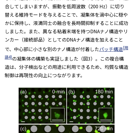
合してしまいますが、振動を低周波数（200 Hz）に切り
替える維持モードを与えることで、凝集体を渦中心に穏や
かに保持し、液滴同士の融合を長時間抑制することに成功
しました。また、異なる粘着末端を持つDNAナノ構造やリ
ンカー（接続部品）としてのDNAナノ構造を加えること
[用
で、中心部に小さな別のナノ構造が付着した
パッチ構造
語4]
の凝集体の構築も実証しました（図3）。この複合構
造は、分子検出などの用途に利用できるため、均質な構造
制御は再現性の向上につながります。