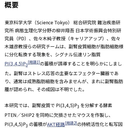
概要
東京科学大学（Science Tokyo） 総合研究院 難治疾患研
究所 病態生理化学分野の柳井翔吾 日本学術振興会特別研
究員（PD）、佐々木純子教授（キャリアアップ）、佐々
木雄彦教授らの研究チームは、副腎皮質細胞が脂肪細胞様
に分化転換する現象を、シグナル伝達リン脂質
[用語1]
PI(3,4,5)P
の蓄積が誘導することを明らかにしまし
3
た。副腎はストレス応答の主要なエフェクター臓器であ
り、通常は成熟脂肪細胞を含みませんが、まれに副腎脂肪
腫が認められ、その成因は不明でした。
本研究では、副腎皮質で PI(3,4,5)P
を分解する酵素
3
PTEN／SHIP2 を同時に欠損させたマウスを作製し、
[用語2]
PI(3,4,5)P
の蓄積が
AKT経路
の持続活性化と転写因
3