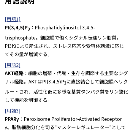
用語説明
[用語1]
PI(3,4,5)P
：Phosphatidylinositol 3,4,5-
3
trisphosphate。細胞膜で働くシグナル伝達リン脂質。
PI3Kにより産生され、ストレス応答や受容体刺激に応じ
てその量が増減する。
[用語2]
AKT
経路
：細胞の増殖・代謝・生存を調節する主要なシグ
ナル経路。AKTはPI(3,4,5)P
に直接結合して細胞膜へリク
3
ルートされ、活性化後に多様な基質タンパク質をリン酸化
して機能を制御する。
[用語3]
PPARγ
：Peroxisome Proliferator-Activated Receptor
γ。脂肪細胞分化を司る“マスターレギュレーター”として