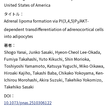
United States of America
タイトル：
Adrenal lipoma formation via PI(3,4,5)P
/AKT-
3
dependent transdifferentiation of adrenocortical cells
into adipocytes
著者：
Shogo Yanai, Junko Sasaki, Hyeon-Cheol Lee-Okada,
Fumiya Takahashi, Yuto Kikuchi, Shin Morioka,
Toshiyoshi Yamamoto, Katsuya Yuguchi, Miko Oikawa,
Hiroaki Kajiho, Takashi Baba, Chikako Yokoyama, Ken-
Ichirou Morohashi, Akira Suzuki, Takehiko Yokomizo,
Takehiko Sasaki
DOI：
10.1073/pnas.2510306122