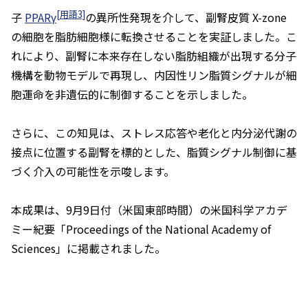
[用語3]
子
PPARγ
の異所性発現を介して、副腎皮質 X-zone
の細胞を脂肪細胞様に転換させることを実証しました。こ
れにより、副腎に本来存在しない脂肪組織が出現する分子
機構を動物モデルで再現し、内因性リン脂質シグナルが細
胞運命を非遺伝的に制御することを示しました。
さらに、この知見は、ストレス応答や老化と内分泌代謝の
接点に位置する副腎を標的とした、脂質シグナル制御に基
づく介入の可能性を示唆します。
本成果は、9月9日付（米国東部時間）の米国科学アカデ
ミー紀要「
Proceedings of the National Academy of
Sciences
」に掲載されました。