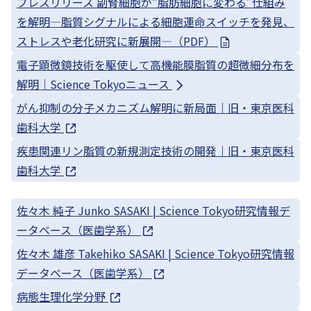
プレスリリース 副腎細胞が“脂肪細胞に変わる”仕組み
を解明—脂質シグナルによる細胞運命スイッチを発見、
ストレスや老化研究に新展開—（PDF）
電子顕微鏡技術を駆使して高機能膜脂質の超微細分布を
解明｜Science Tokyoニュース
がん抑制の分子メカニズム解明に新局面｜旧・東京医科
歯科大学
疾患関連リン脂質の新規測定技術の開発｜旧・東京医科
歯科大学
佐々木 純子 Junko SASAKI | Science Tokyo研究情報デ
ータベース（医歯学系）
佐々木 雄彦 Takehiko SASAKI | Science Tokyo研究情報
データベース（医歯学系）
病態生理化学分野