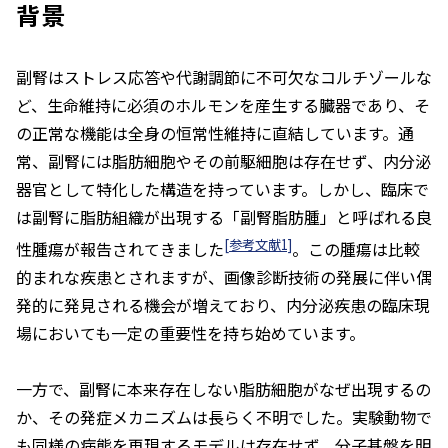
背景
副腎はストレス応答や代謝調節に不可欠なコルチゾールな
ど、生命維持に必須のホルモンを産生する臓器であり、そ
の正常な機能は全身の恒常性維持に直結しています。通
常、副腎には脂肪細胞やその前駆細胞は存在せず、内分泌
器官として特化した構造を持っています。しかし、臨床で
は副腎に脂肪組織が出現する「副腎脂肪腫」と呼ばれる良
[参考文献1]
性腫瘍が報告されてきました
。この腫瘍は比較
的まれな疾患とされますが、画像診断技術の発展に伴い偶
発的に発見される機会が増えており、内分泌疾患の臨床現
場においても一定の重要性を持ち始めています。
一方で、副腎に本来存在しない脂肪細胞がなぜ出現するの
か、その発症メカニズムは長らく不明でした。実験動物で
も同様の病態を再現するモデルは存在せず、分子基盤を明