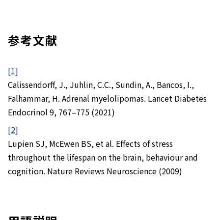
参考文献
[1]
Calissendorff, J., Juhlin, C.C., Sundin, A., Bancos, I.,
Falhammar, H. Adrenal myelolipomas.
Lancet Diabetes
Endocrinol
9, 767–775 (2021)
[2]
Lupien SJ, McEwen BS, et al. Effects of stress
throughout the lifespan on the brain, behaviour and
cognition.
Nature Reviews Neuroscience
(2009)