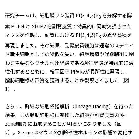
研究チームは、細胞膜リン脂質 PI(3,4,5)P
を分解する酵
3
素 PTEN と SHIP2 を副腎皮質で特異的に同時欠損させた
マウスを作製し、副腎における PI(3,4,5)P
の異常蓄積を
3
再現しました。その結果、副腎皮質細胞は通常のステロイ
ド産生細胞としての特徴を失い、細胞増殖や代謝制御に関
わる主要なシグナル伝達経路であるAKT経路が持続的に活
性化するとともに、転写因子 PPARγが異所性に発現し、
脂肪細胞様の形質を獲得することが観察されました（図
1）。
さらに、詳細な細胞系譜解析（lineage tracing）を行った
結果、この脂肪細胞様に転換した細胞が副腎皮質の X-
zone細胞 に由来することが明らかになりました（図
2）。X-zoneはマウスの加齢や性ホルモンの影響で変化す