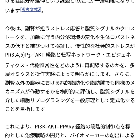
ける健康寿命延伸という課題との接点が一層明確になって
[参考文献2]
います
。
今後は、副腎が担うストレス応答と脂質シグナルのクロス
トークを、加齢に伴う内分泌環境の変化や生体ロバストネ
スの低下と結びつけて検証し、慢性的な社会的ストレスが
PI(3,4,5)P
／AKT 経路と転写ネットワーク・エピジェネ
3
ティクス・代謝恒常性をどのように再配線するのかを、多
層オミクスと操作実験によって明らかにします。さらに、
副腎以外の臓器における病的脂肪化や脂肪腫でも同様のメ
カニズムが作動するかを横断的に評価し、脂質シグナルを
介した細胞リプログラミングを一般原理として定式化する
ことを目指します。
これにより、PI3K–AKT–PPARγ 経路の段階的制御点を標
的とした治療戦略の開発と、バイオマーカーの創出による