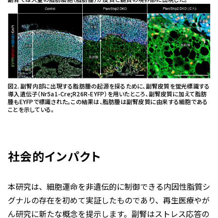
図2. 副腎内部に出現する脂肪腫の起源を探るために、副腎皮質を蛍光標識する
導入遺伝子（Nr5a1-Cre;R26R-EYFP）を用いたところ、副腎皮質に加えて脂肪
腫もEYFPで標識された。この結果は、脂肪腫は副腎皮質に由来する細胞である
ことを示している。
社会的インパクト
本研究は、細胞運命を非遺伝的に制御できる内因性脂質シ
グナルの存在を初めて実証したものであり、再生医療やが
ん研究に新たな概念を提示します。副腎はストレス応答の