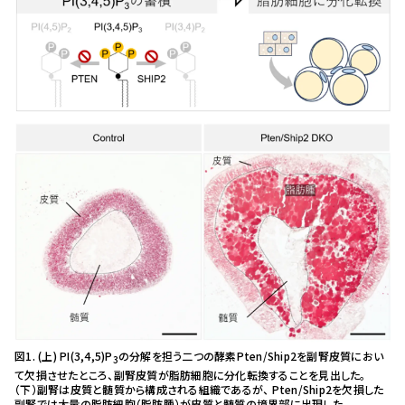
図1. (上) PI(3,4,5)P
の分解を担う二つの酵素Pten/Ship2を副腎皮質におい
3
て欠損させたところ、副腎皮質が脂肪細胞に分化転換することを見出した。
（下）副腎は皮質と髄質から構成される組織であるが、 Pten/Ship2を欠損した
副腎では大量の脂肪細胞（脂肪腫）が皮質と髄質の境界部に出現した。