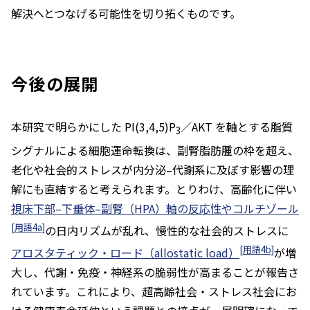
解決へとつなげる可能性を切り拓くものです。
今後の展開
本研究で明らかにした PI(3,4,5)P
／AKT を軸とする脂質
3
シグナルによる細胞運命転換は、副腎脂肪腫の枠を超え、
老化や社会的ストレスが内分泌–代謝系に及ぼす影響の理
解にも直結すると考えられます。とりわけ、高齢化に伴い
視床下部–下垂体–副腎（HPA）軸の反応性やコルチゾール
[用語4a]
の日内リズムが乱れ、慢性的な社会的ストレスに
[用語4b]
アロスタティック・ロード（allostatic load）
が増
大し、代謝・免疫・神経系の脆弱性が高まることが報告さ
れています。これにより、超高齢社会・ストレス社会にお