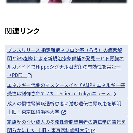
関連リンク
プレスリリース 指定難病ネフロン癆（ろう）の病態解
明とiPS創薬による新規治療薬候補の発見—ヒト腎臓オ
ルガノイドでHippoシグナル阻害剤の有効性を実証—
（PDF）
エネルギー代謝のマスタースイッチAMPK エネルギー感
受性は制御されていた｜Science Tokyoニュース
成人の慢性腎臓病透析患者に潜む遺伝性腎疾患を解明
｜旧・東京医科歯科大学
家族歴のない成人の多発性嚢胞腎患者の遺伝学的背景を
明らかにした ｜旧・東京医科歯科大学