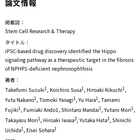
論文情報
掲載誌：
Stem Cell Research & Therapy
タイトル：
iPSC-based drug discovery identified the Hippo
signaling pathway as a therapeutic target in the fibrosis
of NPHP1-deficient nephronophthisis
著者：
1
1
1
Takefumi Suzuki
, Koichiro Susa
, Hiroaki Kikuchi
,
1
1
1
Yuta Nakano
, Tomoki Yanagi
, Yu Hara
, Tamami
1
1
1
Fujiki
, Fumiaki Ando1, Shintaro Mandai
, Yutaro Mori
,
1
2
3
Takayasu Mori
, Hiroaki Iwasa
, Yutaka Hata
, Shinichi
1
1
Uchida
, Eisei Sohara