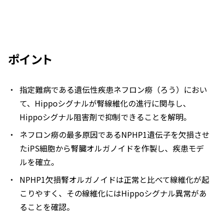
ポイント
指定難病である遺伝性疾患ネフロン癆（ろう）におい
て、Hippoシグナルが腎線維化の進行に関与し、
Hippoシグナル阻害剤で抑制できることを解明。
ネフロン癆の最多原因である
NPHP1
遺伝子を欠損させ
たiPS細胞から腎臓オルガノイドを作製し、疾患モデ
ルを確立。
NPHP1
欠損腎オルガノイドは正常と比べて線維化が起
こりやすく、その線維化にはHippoシグナル異常があ
ることを確認。