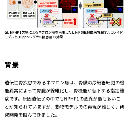
図．NPHP1欠損によるネフロン癆を再現したヒトiPS細胞由来腎臓オルガノイド
モデルと、Hippoシグナル阻害剤の効果
背景
遺伝性腎疾患であるネフロン癆は、腎臓の尿細管細胞の機
能異常によって腎臓が線維化し、腎機能が低下する指定難
病です。原因遺伝子の中でも
NPHP1
の変異が最も多いこ
とが知られていますが、動物モデルでの再現が難しく、研
究開発を阻んできました。