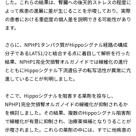
した。これらの結果は、腎臓への後天的ストレスの程度に
よって疾患の進展に差が生じることを示唆しており、実際
の患者における重症度の個人差を説明できる可能性があり
ます。
さらに、NPHP1タンパク質がHippoシグナル経路の構成
分子であるLATS1/2と結合する点に着目して解析を行った
結果、
NPHP1
完全欠損腎オルガノイドでは線維化の進行
とともにHippoシグナル下流遺伝子の転写活性が異常に亢
進していることが判明しました。
そこで、Hippoシグナルを阻害する薬剤を投与し、
NPHP1
完全欠損腎オルガノイドの線維化が抑制されるか
を検討しました。その結果、複数のHippoシグナル阻害剤
で線維化が有意に抑制され、治療薬候補となりうることが
示唆されました。これらの薬剤の中には、すでに他疾患の