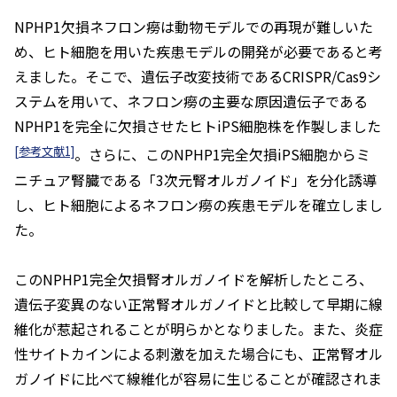
NPHP1
欠損ネフロン癆は動物モデルでの再現が難しいた
め、ヒト細胞を用いた疾患モデルの開発が必要であると考
えました。そこで、遺伝子改変技術であるCRISPR/Cas9シ
ステムを用いて、ネフロン癆の主要な原因遺伝子である
NPHP1
を完全に欠損させたヒトiPS細胞株を作製しました
[参考文献1]
。さらに、この
NPHP1
完全欠損iPS細胞からミ
ニチュア腎臓である「3次元腎オルガノイド」を分化誘導
し、ヒト細胞によるネフロン癆の疾患モデルを確立しまし
た。
この
NPHP1
完全欠損腎オルガノイドを解析したところ、
遺伝子変異のない正常腎オルガノイドと比較して早期に線
維化が惹起されることが明らかとなりました。また、炎症
性サイトカインによる刺激を加えた場合にも、正常腎オル
ガノイドに比べて線維化が容易に生じることが確認されま