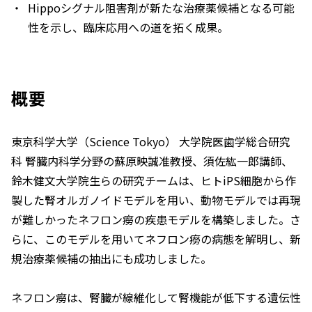
Hippoシグナル阻害剤が新たな治療薬候補となる可能
性を示し、臨床応用への道を拓く成果。
概要
東京科学大学（Science Tokyo） 大学院医歯学総合研究
科 腎臓内科学分野の蘇原映誠准教授、須佐紘一郎講師、
鈴木健文大学院生らの研究チームは、ヒトiPS細胞から作
製した腎オルガノイドモデルを用い、動物モデルでは再現
が難しかったネフロン癆の疾患モデルを構築しました。さ
らに、このモデルを用いてネフロン癆の病態を解明し、新
規治療薬候補の抽出にも成功しました。
ネフロン癆は、腎臓が線維化して腎機能が低下する遺伝性