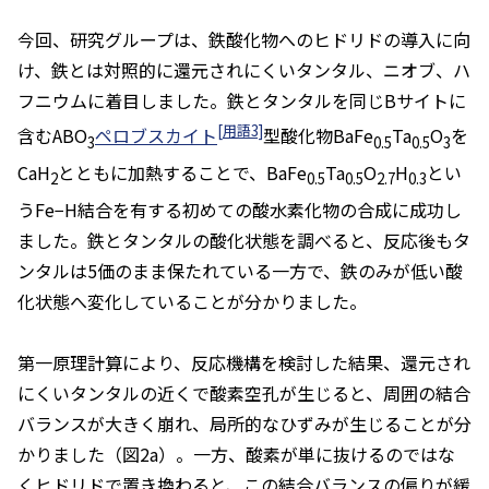
今回、研究グループは、鉄酸化物へのヒドリドの導入に向
け、鉄とは対照的に還元されにくいタンタル、ニオブ、ハ
フニウムに着目しました。鉄とタンタルを同じBサイトに
[用語3]
含むABO
ペロブスカイト
型酸化物BaFe
Ta
O
を
3
0.5
0.5
3
CaH
とともに加熱することで、BaFe
Ta
O
H
とい
2
0.5
0.5
2.7
0.3
うFe−H結合を有する初めての酸水素化物の合成に成功し
ました。鉄とタンタルの酸化状態を調べると、反応後もタ
ンタルは5価のまま保たれている一方で、鉄のみが低い酸
化状態へ変化していることが分かりました。
第一原理計算により、反応機構を検討した結果、還元され
にくいタンタルの近くで酸素空孔が生じると、周囲の結合
バランスが大きく崩れ、局所的なひずみが生じることが分
かりました（図2a）。一方、酸素が単に抜けるのではな
くヒドリドで置き換わると、この結合バランスの偏りが緩