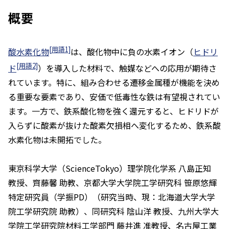
概要
[用語1]
酸水素化物
は、酸化物中に負の水素イオン（
ヒドリ
[用語2]
ド
）を導入した材料で、触媒などへの応用が期待さ
れています。特に、組み合わせる遷移金属種が機能を決め
る重要な要素であり、安価で低毒性な鉄は有望視されてい
ます。一方で、鉄系酸化物を強く還元すると、ヒドリドが
入らずに酸素が抜けた酸素欠損相へ変化するため、鉄系酸
水素化物は未開拓でした。
東京科学大学（ScienceTokyo）理学院化学系 八島正知
教授、齊藤馨 助教、京都大学大学院工学研究科 笹原悠輝
特定研究員（学振PD）（研究当時、現：北海道大学大学
院工学研究院 助教）、同研究科 陰山洋 教授、九州大学大
学院工学研究院材料工学部門 藤井進 准教授、名古屋工業