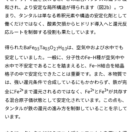
和され、より安定な局所構造が得られます（図2b）。つ
まり、タンタルは単なる希釈元素や構造の安定化剤として
働くだけではなく、酸素欠損からヒドリド導入へと還元反
応ルートを制御する役割も果たしています。
得られたBaFe
Ta
O
H
は、空気中および水中でも
0.5
0.5
2.7
0.3
安定していました。一般に、分子性のFe−H種が空気中や
水中で不安定であることを踏まえると、Fe−H結合を結晶
格子の中で安定化できたことは重要です。また、本物質で
は、強い還元条件で合成しているにもかかわらず、鉄が完
2+
2+
3+
全にFe
まで還元されるのではなく、Fe
とFe
が共存す
る混合原子価状態として安定化されています。この点も、
タンタルが鉄の還元の進み方を制御していることを示して
います。