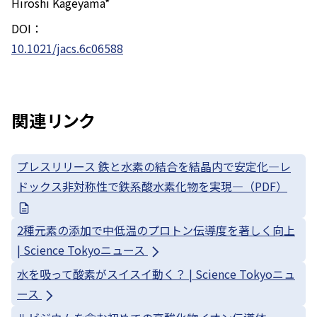
Hiroshi Kageyama*
DOI：
10.1021/jacs.6c06588
関連リンク
プレスリリース 鉄と水素の結合を結晶内で安定化—レ
ドックス非対称性で鉄系酸水素化物を実現—（PDF）
2種元素の添加で中低温のプロトン伝導度を著しく向上
| Science Tokyoニュース
水を吸って酸素がスイスイ動く？ | Science Tokyoニュ
ース