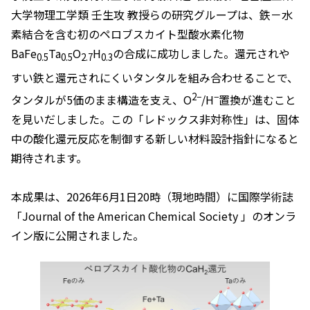
大学物理工学類 壬生攻 教授らの研究グループは、鉄－水
素結合を含む初のペロブスカイト型酸水素化物
BaFe
Ta
O
H
の合成に成功しました。還元されや
0.5
0.5
2.7
0.3
すい鉄と還元されにくいタンタルを組み合わせることで、
2−
−
タンタルが5価のまま構造を支え、O
/H
置換が進むこと
を見いだしました。この「レドックス非対称性」は、固体
中の酸化還元反応を制御する新しい材料設計指針になると
期待されます。
本成果は、2026年6月1日20時（現地時間）に国際学術誌
「
Journal of the American Chemical Society
」のオンラ
イン版に公開されました。