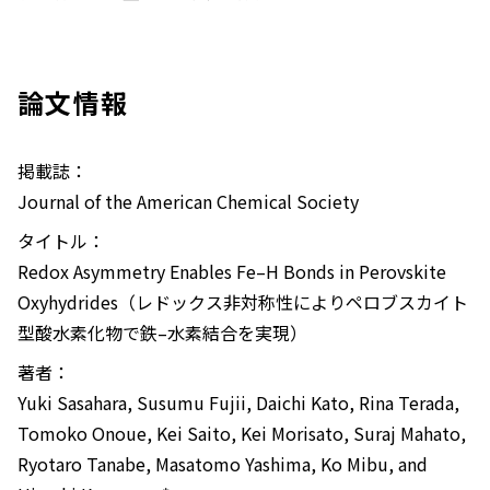
論文情報
掲載誌：
Journal of the American Chemical Society
タイトル：
Redox Asymmetry Enables Fe–H Bonds in Perovskite
Oxyhydrides（レドックス非対称性によりペロブスカイト
型酸水素化物で鉄–水素結合を実現）
著者：
Yuki Sasahara, Susumu Fujii, Daichi Kato, Rina Terada,
Tomoko Onoue, Kei Saito, Kei Morisato, Suraj Mahato,
Ryotaro Tanabe, Masatomo Yashima, Ko Mibu, and