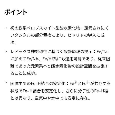
ポイント
初の鉄系ペロブスカイト型酸水素化物：還元されにく
いタンタルの部分置換により、ヒドリドの導入に成
功。
レドックス非対称性に基づく設計原理の提示：Fe/Ta
に加えてFe/Nb、Fe/Hf系にも適用可能であり、従来困
難であった元素系へと酸水素化物の設計空間を拡張す
ることに成功。
2+
3+
固体中でのFe–H結合の安定化：Fe
とFe
が共存する
状態でFe–H結合を安定化し、さらに分子性のFe–H種
とは異なり、空気中や水中でも安定に存在。