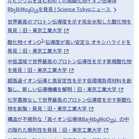
ルビジウムを含む初めての高酸化物イオン伝導体
Rb
BiMo
O
を発見 | Science Tokyoニュース
5
4
16
世界最高のプロトン伝導度を示す完全水和した酸化物を
発見｜旧・東京工業大学
2−
酸化物イオンO
伝導度が高い安定な オキシハライドを
発見｜旧・東京工業大学
中低温域で世界最高のプロトン伝導性を示す新規酸化物
を発見｜旧・東京工業大学
超高速イオン伝導と高安定性を示す低環境負荷材料を創
製し、新しい伝導機構を解明｜旧・東京工業大学
化学置換なしで世界最高のプロトン伝導度を示す新酸化
物を創製・発見｜旧・東京工業大学
構造が不規則な「高イオン伝導体Ba
Nb
MoO
」の中
7
4
20
の隠れた規則性を発見｜旧・東京工業大学