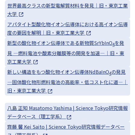
世界最高クラスの新型電解質材料を発見｜旧・東京工業
大学
アパタイト型酸化物イオン伝導体における高イオン伝導
度の要因を解明｜旧・東京工業大学
新型の酸化物イオン伝導体である新物質SrYbInO
を発
4
見 ―燃料電池や酸素分離膜等の開発を加速―｜旧・東
京工業大学
新しい構造をもつ酸化物イオン伝導体NdBaInO
の発見
4
―固体酸化物形燃料電池の高能率・低コスト化に道―｜
旧・東京工業大学
八島 正知 Masatomo Yashima | Science Tokyo研究情報
データベース（理工学系）
齊藤 馨 Kei Saito | Science Tokyo研究情報データベー
ス（理工学系）