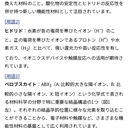
換えた材料のこと。酸化物の安定性とヒドリドの反応性を
併せ持つ新しい機能性材料として注目されています。
[用語2]
−
ヒドリド
：水素が負の電荷を帯びたイオン（H
）のこ
+
と。正の電荷を帯びたイオンであるプロトン（H
）や水
素ガス（H
）と比べて、強い還元力や高い反応性を有し
2
ており、イオニクスデバイスや触媒反応への活用が期待さ
れています。
[用語3]
ペロブスカイト
：ABX
（A: 比較的大きな陽イオン、B: 比
3
較的小さな陽イオン、X: 陰イオン）という化学式で表され
る材料科学の分野で特に重要な結晶構造の1つ（図1
左）。それぞれの結晶学的位置に様々な元素を取り込むこ
とができることから、電子材料や触媒など、さまざまな機
能性材料の基盤として広く利用されています。