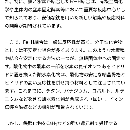
た。特に、鉄と水素が結合したFe−H結合は、有機金属化
学や生体内の窒素固定酵素等において重要な反応中心とし
て知られており、安価な鉄を用いた新しい触媒や反応材料
の開発が期待されています。
一方で、Fe−H結合は一般に反応性が高く、分子性化合物
としては不安定な場合が多くあります。このような水素種
や結合を安定化する方法の一つが、無機固体中への固定で
す。酸化物中の酸素の一部を水素の負イオンであるヒドリ
ドに置き換えた酸水素化物は、酸化物の安定な結晶骨格と
ヒドリドの高い反応性を併せ持つ材料として注目されてい
ます。これまでに、チタン、バナジウム、コバルト、ルテ
ニウムなどを含む酸水素化物が合成され（図1）、イオン
伝導や触媒などの機能が報告されています。
しかし、鉄酸化物をCaH
などの強い還元剤で処理する
2