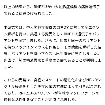
以上の結果から、RNF213が中大動脈症候群の病因遺伝子
であると結論づけられました。
本研究では、中大動脈症候群の患者2名に対して全エクソ
ン解析を行い、共通する変異として
RNF213
遺伝子のバリ
アントを同定しました。さらに、患者と同一のバリアント
を持つノックインマウスを作製し、その病態を解析した結
果、バリアントを持つマウスは出生直後に死亡しました。
死因は、肺の構造異常と重度の炎症であることが判明しま
した。
これらの異常は、炎症カスケードの活性化およびNF-κBシ
グナル経路を介した炎症反応の亢進によって引き起こされ
ており、RNF213のバリアントが単球やマクロファージの
過剰な活性化を促すことが示唆されました。