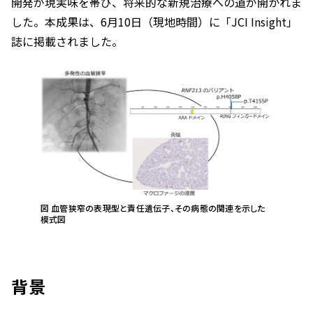
開発が現実味を帯び、将来的な新規治療への道が開かれま
した。本成果は、6月10日（現地時間）に「
JCI Insight
」
誌に掲載されました。
図 血管狭窄の表現型と責任遺伝子、その病態の関連を示した
模式図
背景