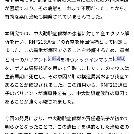
が困難であり、その病態もこれまで不明だったことから、
有効な薬剤治療も開発されていませんでした。
本研究では、中大動脈症候群の患者に対して全エクソン解
析を行い、
RNF213
遺伝子の異常を原因候補として同定し
ました。この異常が病因であることを検証するため、患者
[用語2]
[用語3]
と同一の
バリアント
を持つ
ノックインマウス
を、ゲノム編集技術を用いて作製しました。このマウスは
生後早期に死亡し、その原因が肺の構造異常および炎症で
あることが確認されました。この結果から、
RNF213
遺伝
子のバリアントが病原性を有し、中大動脈症候群の原因で
あることが強く示唆されました。
今回の発見により、中大動脈症候群の責任遺伝子が初めて
明らかとなったことで、この遺伝子を標的とした治療法の