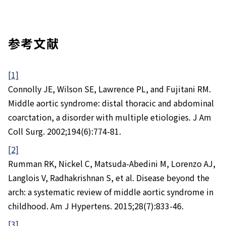
参考文献
[1]
Connolly JE, Wilson SE, Lawrence PL, and Fujitani RM.
Middle aortic syndrome: distal thoracic and abdominal
coarctation, a disorder with multiple etiologies. J Am
Coll Surg. 2002;194(6):774-81.
[2]
Rumman RK, Nickel C, Matsuda-Abedini M, Lorenzo AJ,
Langlois V, Radhakrishnan S, et al. Disease beyond the
arch: a systematic review of middle aortic syndrome in
childhood. Am J Hypertens. 2015;28(7):833-46.
[3]