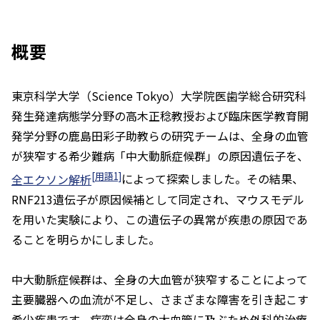
概要
東京科学大学（Science Tokyo）大学院医歯学総合研究科
発生発達病態学分野の高木正稔教授および臨床医学教育開
発学分野の鹿島田彩子助教らの研究チームは、全身の血管
が狭窄する希少難病「中大動脈症候群」の原因遺伝子を、
[用語1]
全エクソン解析
によって探索しました。その結果、
RNF213
遺伝子が原因候補として同定され、マウスモデル
を用いた実験により、この遺伝子の異常が疾患の原因であ
ることを明らかにしました。
中大動脈症候群は、全身の大血管が狭窄することによって
主要臓器への血流が不足し、さまざまな障害を引き起こす
希少疾患です。病変は全身の大血管に及ぶため外科的治療