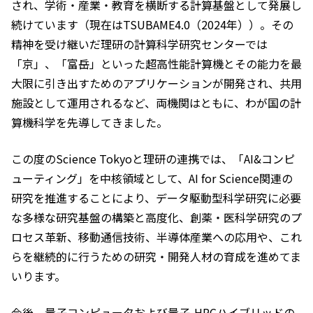
され、学術・産業・教育を横断する計算基盤として発展し
続けています（現在はTSUBAME4.0（2024年））。その
精神を受け継いだ理研の計算科学研究センターでは
「京」、「富岳」といった超高性能計算機とその能力を最
大限に引き出すためのアプリケーションが開発され、共用
施設として運用されるなど、両機関はともに、わが国の計
算機科学を先導してきました。
この度のScience Tokyoと理研の連携では、「AI&コンピ
ューティング」を中核領域として、AI for Science関連の
研究を推進することにより、データ駆動型科学研究に必要
な多様な研究基盤の構築と高度化、創薬・医科学研究のプ
ロセス革新、移動通信技術、半導体産業への応用や、これ
らを継続的に行うための研究・開発人材の育成を進めてま
いります。
今後、量子コンピュータおよび量子-HPCハイブリッドの