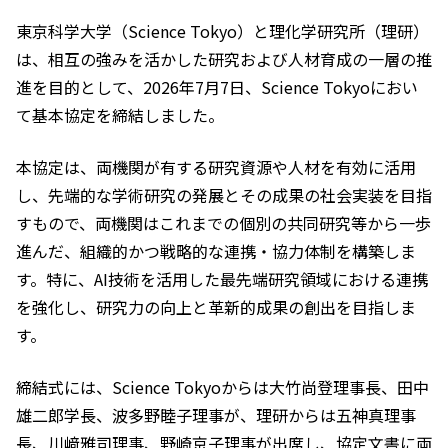
東京科学大学（Science Tokyo）と理化学研究所（理研）
は、相互の強みを活かした研究および人材育成の一層の推
進を目的として、2026年7月7日、Science Tokyoにおい
て基本協定を締結しました。
本協定は、両機関が有する研究資源や人材を有効に活用
し、先端的な学術研究の発展とその成果の社会実装を目指
すもので、両機関はこれまでの個別の共同研究等から一歩
進んだ、組織的かつ戦略的な連携・協力体制を構築しま
す。特に、AI技術を活用した最先端研究領域における連携
を強化し、研究力の向上と革新的成果の創出を目指しま
す。
締結式には、Science Tokyoからは大竹尚登理事長、田中
雄二郎学長、波多野睦子理事が、理研からは五神真理事
長、川﨑雅司理事、野崎京子理事が出席し、協定文書に両