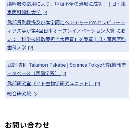
腸呼吸の応用により、呼吸不全の治療に成功！ | 旧・東
京医科歯科大学
武部貴則教授及び本学認定ベンチャーEVAセラピューテ
ィクス等が第4回日本オープンイノベーション大賞 にお
いて「科学技術政策担当大臣賞」を受賞 | 旧・東京医科
歯科大学
武部 貴則 Takanori Takebe | Science Tokyo研究情報デ
ータベース（医歯学系）
武部研究室（ヒト生物学研究ユニット）
総合研究院
お問い合わせ