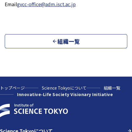
Email
gvcc-office@adm.isct.ac.jp
組織一覧
トップページ
Science Tokyoについて
組織一覧
Innovative-Life Society Visionary Initiative
Science Tokyoについて