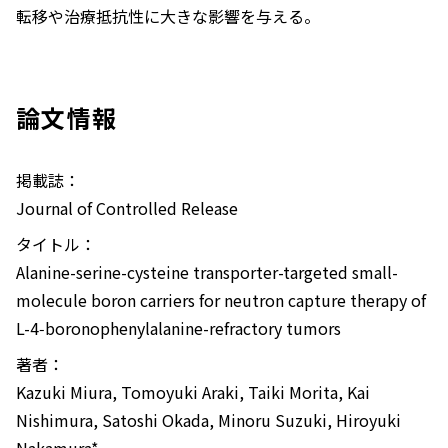
転移や治療抵抗性に大きな影響を与える。
論文情報
掲載誌：
Journal of Controlled Release
タイトル：
Alanine-serine-cysteine transporter-targeted small-
molecule boron carriers for neutron capture therapy of
L-4‑boronophenylalanine-refractory tumors
著者：
Kazuki Miura, Tomoyuki Araki, Taiki Morita, Kai
Nishimura, Satoshi Okada, Minoru Suzuki, Hiroyuki
Nakamura*