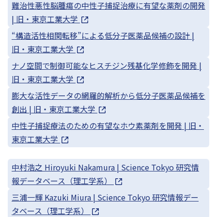
難治性悪性脳腫瘍の中性子捕捉治療に有望な薬剤の開発
| 旧・東京工業大学
“構造活性相関転移”による低分子医薬品候補の設計 |
旧・東京工業大学
ナノ空間で制御可能なヒスチジン残基化学修飾を開発 |
旧・東京工業大学
膨大な活性データの網羅的解析から低分子医薬品候補を
創出 | 旧・東京工業大学
中性子捕捉療法のための有望なホウ素薬剤を開発 | 旧・
東京工業大学
中村浩之 Hiroyuki Nakamura | Science Tokyo 研究情
報データベース（理工学系）
三浦一輝 Kazuki Miura | Science Tokyo 研究情報デー
タベース（理工学系）