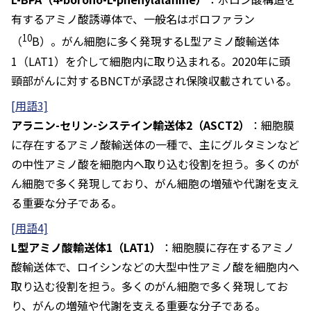
有するアミノ酸誘導体で、一般名はボロファラン
10
（
B）。がん細胞に多く発現するL型アミノ酸輸送体
1（LAT1）を介して細胞内に取り込まれる。2020年に頭
頸部がんに対するBNCTが承認され保険収載されている。
[用語3]
アラニン-セリン-システイン輸送体2（ASCT2）
：細胞膜
に存在するアミノ酸輸送体の一種で、主にグルタミンなど
の中性アミノ酸を細胞内へ取り込む役割を担う。多くのが
ん細胞で多く発現しており、がん細胞の増殖や代謝を支え
る重要な分子である。
[用語4]
L型アミノ酸輸送体1（LAT1）
：細胞膜に存在するアミノ
酸輸送体で、ロイシンなどの大型中性アミノ酸を細胞内へ
取り込む役割を担う。多くのがん細胞で多く発現してお
り、がんの増殖や代謝を支える重要な分子である。