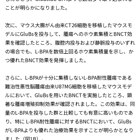
ことが明らかになりました。
次に、マウス大腸がん由来CT26細胞を移植したマウスモ
デルにGluBsを投与して、腫瘍へのホウ素集積とBNCT効
果を確認したところ、腹腔内投与および静脈投与のいずれ
の場合でも、L-BPAを数倍上回るホウ素集積量を示し、か
つ優れたBNCT効果を発揮しました。
さらに、L-BPAが十分に集積しないL-BPA耐性腫瘍である
難治性悪性脳腫瘍由来U87MG細胞を移植したマウスモデ
ルにおいて、GluBsを用いたBNCTを実施したところ、顕
著な腫瘍増殖抑制効果が確認されました。この効果は、同
量のL-BPAを投与した群と比較しても有意に高いものであ
り、特に L-BPA耐性腫瘍に対するBNCTにおいて、GluBs
がL-BPAよりも優れた治療効果を示すことが明らかとなり
ました（図1B）。