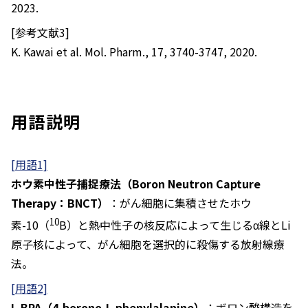
2023.
[参考文献3]
K. Kawai et al.
Mol. Pharm
., 17, 3740-3747, 2020.
用語説明
[用語1]
ホウ素中性子捕捉療法（Boron Neutron Capture
Therapy：BNCT）
：がん細胞に集積させたホウ
10
素-10（
B）と熱中性子の核反応によって生じるα線とLi
原子核によって、がん細胞を選択的に殺傷する放射線療
法。
[用語2]
L-BPA（4-borono-L-phenylalanine）
：ボロン酸構造を