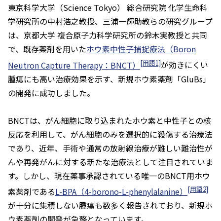
東京科学大学（Science Tokyo） 総合研究院 化学生命科
学研究所の中村浩之教授、三浦一輝助教らの研究グループ
は、京都大学 複合原子力科学研究所の鈴木実教授と共同
で、既存薬剤を用いた
ホウ素中性子捕捉療法（Boron
[用語1]
Neutron Capture Therapy：BNCT）
が効きにくい
腫瘍にも高い治療効果を示す、新規ホウ素薬剤「GluBs」
の開発に成功しました。
BNCTは、がん細胞に取り込まれたホウ素と中性子との核
反応を利用して、がん細胞のみを選択的に殺傷する治療法
であり、近年、手術や通常の放射線治療が難しい難治性が
んや再発がんに対する新たな治療法として注目されていま
す。しかし、現在薬事承認されている唯一のBNCT用ホウ
[用語2]
素薬剤である
L-BPA（4-borono-L-phenylalanine）
が十分に集積しない腫瘍も数多く報告されており、新規ホ
ウ素薬剤の開発が急務となっています。