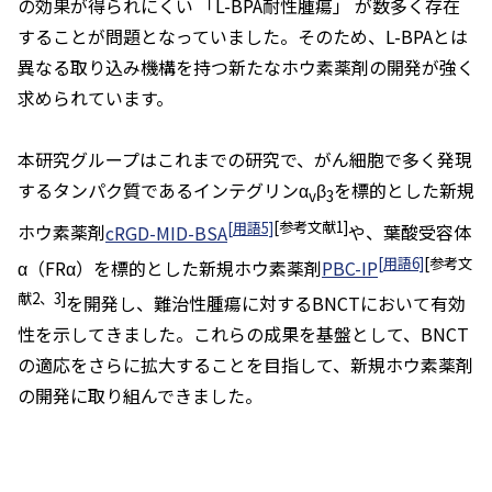
の効果が得られにくい 「L-BPA耐性腫瘍」 が数多く存在
することが問題となっていました。そのため、L-BPAとは
異なる取り込み機構を持つ新たなホウ素薬剤の開発が強く
求められています。
本研究グループはこれまでの研究で、がん細胞で多く発現
するタンパク質であるインテグリンα
β
を標的とした新規
v
3
[用語5]
[参考文献1]
ホウ素薬剤
cRGD-MID-BSA
や、葉酸受容体
[用語6]
[参考文
α（FRα）を標的とした新規ホウ素薬剤
PBC-IP
献2、3]
を開発し、難治性腫瘍に対するBNCTにおいて有効
性を示してきました。これらの成果を基盤として、BNCT
の適応をさらに拡大することを目指して、新規ホウ素薬剤
の開発に取り組んできました。