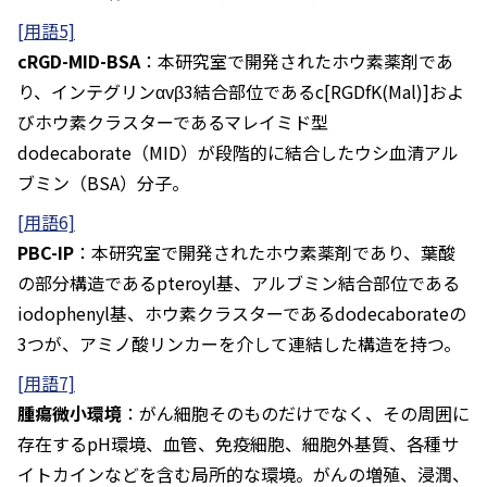
[用語5]
cRGD-MID-BSA
：本研究室で開発されたホウ素薬剤であ
り、インテグリンαvβ3結合部位であるc[RGDfK(Mal)]およ
びホウ素クラスターであるマレイミド型
dodecaborate（MID）が段階的に結合したウシ血清アル
ブミン（BSA）分子。
[用語6]
PBC-IP
：本研究室で開発されたホウ素薬剤であり、葉酸
の部分構造であるpteroyl基、アルブミン結合部位である
iodophenyl基、ホウ素クラスターであるdodecaborateの
3つが、アミノ酸リンカーを介して連結した構造を持つ。
[用語7]
腫瘍微小環境
：がん細胞そのものだけでなく、その周囲に
存在するpH環境、血管、免疫細胞、細胞外基質、各種サ
イトカインなどを含む局所的な環境。がんの増殖、浸潤、