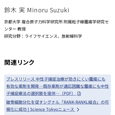
鈴木 実 Minoru Suzuki
京都大学 複合原子力科学研究所 附属粒子線腫瘍学研究セ
ンター 教授
研究分野：ライフサイエンス、放射線科学
関連リンク
プレスリリース 中性子捕捉治療が効きにくい腫瘍にも
有効な薬剤を開発—既存薬剤が適応困難な腫瘍にも中性
子捕捉療法の選択肢を提供—（PDF）
破骨細胞分化を促すシグナル「RANK-RANKL結合」の可
視化に成功 | Science Tokyoニュース