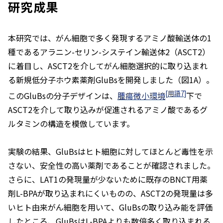
研究成果
本研究では、がん細胞で多く発現するアミノ酸輸送体の1
種であるアラニン-セリン-システイン輸送体2（ASCT2）
に着目し、ASCT2を介してがん細胞選択的に取り込まれ
る新規低分子ホウ素薬剤GluBsを開発しました（図1A）。
[用語7]
このGluBsの分子デザインは、
腫瘍微小環境
下で
ASCT2を介して取り込みが促進されるアミノ酸であるグ
ルタミンの構造を模倣しています。
実験の結果、GluBsはヒト細胞に対してほとんど毒性を示
さない、安全性の高い薬剤であることが確認されました。
さらに、LAT1の発現量が少ないために既存のBNCT用薬
剤L-BPAが取り込まれにくいものの、ASCT2の発現量は多
いヒト由来がん細胞を用いて、GluBsの取り込み能を評価
したところ、GluBsはL-BPAよりも数倍多く取り込まれる