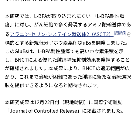
本研究では、L-BPAが取り込まれにくい 「L-BPA耐性腫
瘍」に対し、がん細胞で多く発現するアミノ酸輸送体であ
[用語3]
る
アラニン-セリン-システイン輸送体2（ASCT2）
を
標的とする新規低分子ホウ素薬剤GluBsを開発しました。
このGluBsは、L-BPA耐性腫瘍でも高いホウ素集積を示
し、BNCTによる優れた腫瘍増殖抑制効果を発揮すること
が確認されました。本成果により、BNCTの適応範囲が広
がり、これまで治療が困難であった腫瘍に新たな治療選択
肢を提供できるようになると期待されます。
本研究成果は12月22日付（現地時間）に国際学術雑誌
「
Journal of Controlled Release
」に掲載されました。