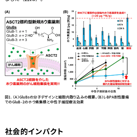
図1. （A）GluBsの分子デザインと細胞内取り込みの概要。（B）L-BPA耐性腫瘍
でのGluB-2のホウ素集積と中性子捕捉療法効果
社会的インパクト