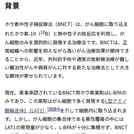
背景
ホウ素中性子捕捉療法（BNCT）は、がん細胞に取り込ま
10
れたホウ素-10（
B）と熱中性子の核反応を利用し、が
ん細胞のみを選択的に殺傷する治療法です。BNCTは、正
常組織への影響を抑えながら高いがん治療効果が期待でき
ることから、近年、外科的手術や通常の放射線治療が難し
い難治性がんや再発がんに対する新たな治療法として大き
な期待が寄せられています。
現在、薬事承認されているBNCT用ホウ素薬剤はL-BPAの
みであり、この薬剤はがん細胞で多く発現する
L型アミノ
[用語4]
酸輸送体1（LAT1）
を介して細胞内に取り込まれま
す。しかし、がん細胞の集合体である悪性腫瘍の中には
LAT1の発現量が少なく、L-BPAが十分に集積せず、BNCT