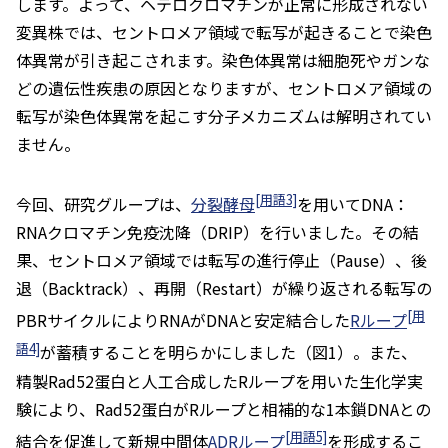
します。よって、ヘテロクロマチンが正常に形成されない
変異株では、セントロメア領域で転写が起きることで染色
体異常が引き起こされます。染色体異常は細胞死やガンな
どの遺伝性疾患の原因となりますが、セントロメア領域の
転写が染色体異常を起こす分子メカニズムは解明されてい
ません。
[用語3]
今回、研究グループは、
分裂酵母
を用いてDNA：
RNAクロマチン免疫沈降（DRIP）を行いました。その結
果、セントロメア領域では転写の進行停止（Pause）、後
退（Backtrack）、再開（Restart）が繰り返される転写の
[用
PBRサイクルによりRNAがDNAと安定結合した
Rループ
語4]
が蓄積することを明らかにしました（図1）。また、
精製Rad52蛋白と人工合成したRループを用いた生化学実
験により、Rad52蛋白がRループと相補的な1本鎖DNAとの
[用語5]
結合を促進して新規中間体
ADRループ
を形成するこ