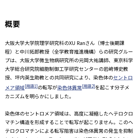
概要
大阪大学大学院理学研究科のXU Ranさん（博士後期課
程）と中川拓郎教授（全学教育推進機構）らの研究グルー
プは、大阪大学微生物病研究所の元岡大祐講師、東京科学
大学総合研究院細胞制御工学研究センターの岩﨑博史教
授、坪内英生助教との共同研究により、染色体の
セントロ
[用語1]
[用語2]
メア領域
の転写が
染色体異常
を起こす分子メ
カニズムを明らかにしました。
染色体のセントロメア領域は、高度に凝縮したヘテロクロ
マチン構造を形成することで転写が起こりません。このヘ
テロクロマチンによる転写阻害は染色体異常の発生を抑制