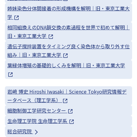
姉妹染色分体間接着の形成機構を解明｜旧・東京工業大
学
相同組換えのDNA鎖交換の素過程を世界で初めて解明｜
旧・東京工業大学
遺伝子撹拌装置をタイミング良く染色体から取り外す仕
組み｜旧・東京工業大学
葉緑体増殖の基礎的しくみを解明｜旧・東京工業大学
岩﨑 博史 Hiroshi Iwasaki｜Science Tokyo研究情報デ
ータベース（理工学系）
細胞制御工学研究センター
生命理工学院 生命理工学系
総合研究院