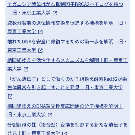
ナガニシア酵母はがん抑制因子BRCA2ホモログを持つ
｜旧・東京工業大学
減数分裂期の遺伝情報交換を促進する機構を解明｜旧・
東京工業大学
壊れたDNAを安全に修復するための第一歩を解明｜旧・
東京工業大学
相同組換えを活性化するメカニズムを解明｜旧・東京工
業大学
「がん遺伝子」として働くのか？組換え酵素Rad52が染
色体異常を引き起こすことを発見｜旧・東京工業大学
相同組換えのDNA鎖交換反応開始の分子機構を解明｜
旧・東京工業大学
分裂酵母の性（接合型）変換を制御する新たな遺伝子を
発見｜旧・東京工業大学