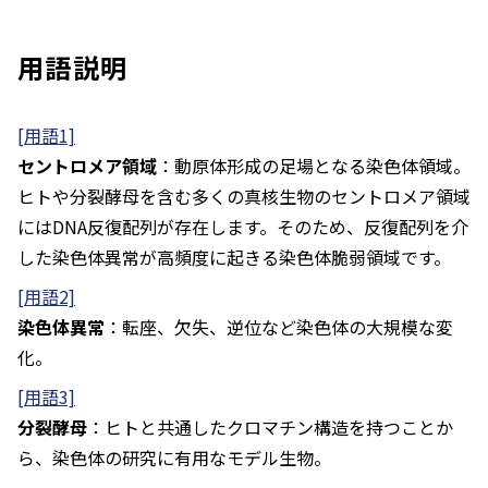
用語説明
[用語1]
セントロメア領域
：動原体形成の足場となる染色体領域。
ヒトや分裂酵母を含む多くの真核生物のセントロメア領域
にはDNA反復配列が存在します。そのため、反復配列を介
した染色体異常が高頻度に起きる染色体脆弱領域です。
[用語2]
染色体異常
：転座、欠失、逆位など染色体の大規模な変
化。
[用語3]
分裂酵母
：ヒトと共通したクロマチン構造を持つことか
ら、染色体の研究に有用なモデル生物。