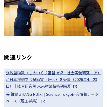
関連リンク
張鋭璽助教（ものつくり基盤技術・社会実装研究コア）
が日本機械学会奨励賞（研究）を受賞（2026年4月23
日）｜総合研究院 未来産業技術研究所
張 鋭璽 ZHANG RUIXI | Science Tokyo研究情報データ
ベース（理工学系）