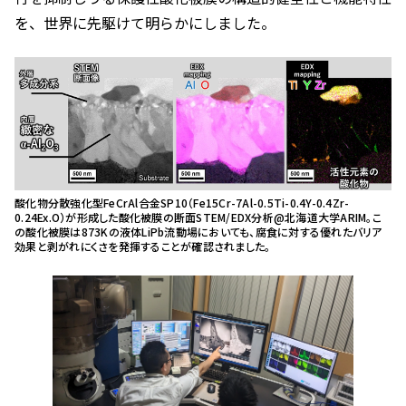
を、世界に先駆けて明らかにしました。
酸化物分散強化型FeCrAl合金SP10（Fe15Cr-7Al-0.5Ti-0.4Y-0.4Zr-
0.24Ex.O）が形成した酸化被膜の断面STEM/EDX分析@北海道大学ARIM。こ
の酸化被膜は873Kの液体LiPb流動場においても、腐食に対する優れたバリア
効果と剥がれにくさを発揮することが確認されました。