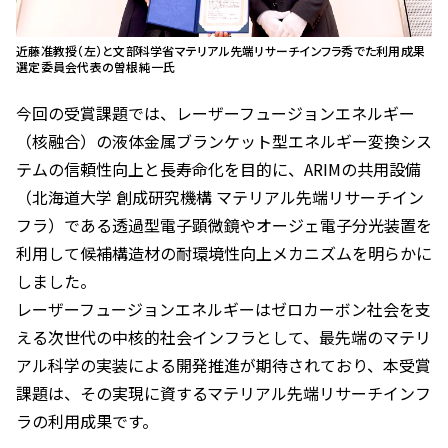
近藤准教授（左）と文部科学省マテリアル先端リサーチインフラ秀でた利用成果
選定委員会代表の曽根純一氏
今回の受賞課題では、レーザーフュージョンエネルギー
（核融合）の液体金属ブランケット型エネルギー変換シス
テムの信頼性向上と長寿命化を目的に、ARIMの共用設備
（北海道大学 創成研究機構 マテリアル先端リサーチイン
フラ）である透過型電子顕微鏡やオージェ電子分光装置を
利用して候補構造材の耐環境性向上メカニズムを明らかに
しました。
レーザーフュージョンエネルギーはゼロカーボン社会を支
える次世代の中核的社会インフラとして、最先端のマテリ
アル科学の実装による開発推進が期待されており、本受賞
課題は、その実現に資するマテリアル先端リサーチインフ
ラの利用成果です。