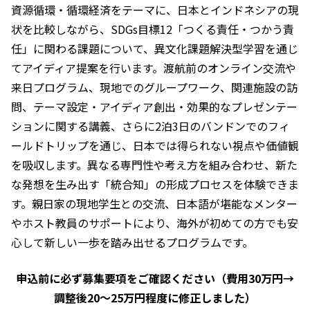
資源循環・循環経済をテーマに、日本とインドネシアの現
状を比較しながら、SDGs目標12「つくる責任・つかう責
任」に関わる課題について、異文化課題解決型学習を通じ
てアイディア提案を行います。渡航前のオンライン交流や
来日プログラム、現地でのグループワーク、関連施設の訪
問、テーマ設定・アイディア創出・効果的なプレゼンテー
ションに関する講義、さらに2泊3日のバンドンでのフィ
ールドトリップを通じ、日本では得られない視点や価値観
を吸収します。異なる専門性や考え方を組み合わせ、新た
な発想を生み出す「統合知」の形成プロセスを体験できま
す。親日家の現地学生との交流、日本語が堪能なメンター
やホスト教員のサポートにより、海外が初めての方でも安
心して新しい一歩を踏み出せるプログラムです。
申込前に必ず募集要項をご確認ください（費用30万円→
調整後20～25万円程度に修正しました）