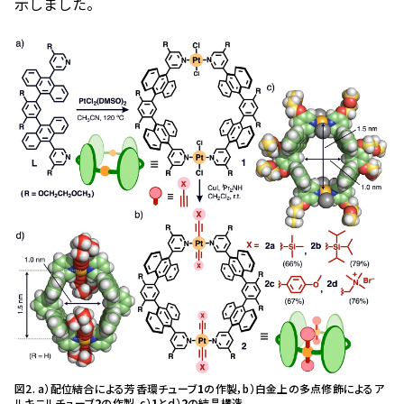
示しました。
図2. a）配位結合による芳香環チューブ
1
の作製，b）白金上の多点修飾によるア
ルキニルチューブ
2
の作製，c）
1
とd）
2
の結晶構造。