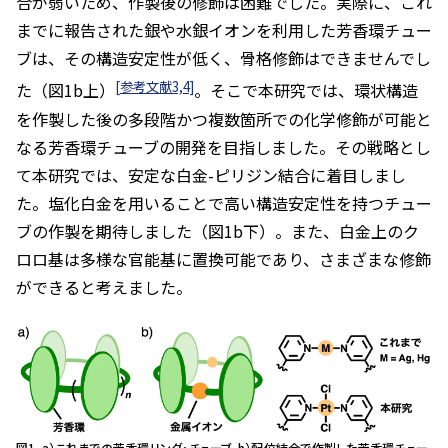
合が弱いため、作製後の修飾は困難でした。実際に、これ
までに報告された銀や水銀イオンを利用した芳香環チュー
ブは、その構造安定性が低く、骨格修飾はできませんでし
[参考文献3,4]
た（図1b上）
。そこで本研究では、環状構造
を作製した後の多段階かつ複数箇所での化学修飾が可能と
なる芳香環チューブの開発を目指しました。その戦略とし
て本研究では、安定な白金-ピリジン結合に着目しまし
た。塩化白金を用いることで高い構造安定性を持つチュー
ブの作製を期待しました（図1b下）。また、白金上のク
ロロ基は多様な官能基に置換可能であり、さまざまな修飾
ができると考えました。
図1. a）これまでの芳香環リング・チューブ，b）配位結合で作製した芳香環チュー