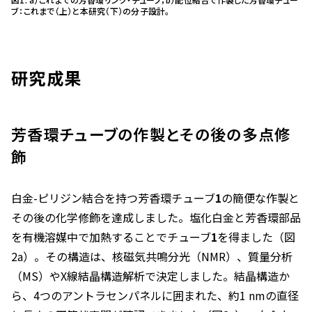
ブ：これまで（上）と本研究（下）の分子設計。
研究成果
芳香環チューブの作製とその後の多点修
飾
白金-ピリジン結合を持つ芳香環チューブ
1
の簡便な作製と
その後の化学修飾を達成しました。塩化白金と芳香環部品
を有機溶媒中で加熱することでチューブ
1
を得ました（図
2a）。その構造は、核磁気共鳴分光（NMR）、質量分析
（MS）やX線結晶構造解析で決定しました。結晶構造か
ら、4つのアントラセンパネルに囲まれた、約1 nmの直径