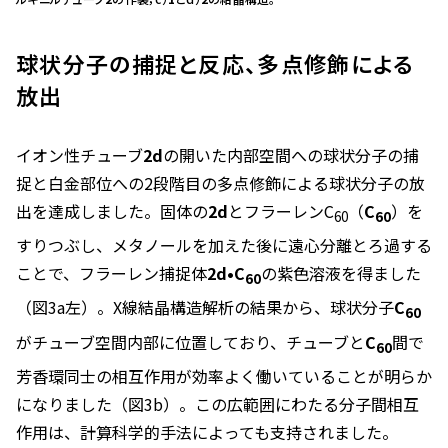
球状分子の捕捉と反応、多点修飾による
放出
イオン性チューブ
2d
の開いた内部空間への球状分子の捕
捉と白金部位への2段階目の多点修飾による球状分子の放
出を達成しました。固体の
2d
とフラーレンC
（
C
）を
60
60
すりつぶし、メタノールを加えた後に遠心分離とろ過する
ことで、フラーレン捕捉体
2d•C
の紫色溶液を得ました
60
（図3a左）。X線結晶構造解析の結果から、球状分子
C
60
がチューブ空間内部に位置しており、チューブと
C
間で
60
芳香環同士の相互作用が効率よく働いていることが明らか
になりました（図3b）。この広範囲にわたる分子間相互
作用は、計算科学的手法によっても支持されました。