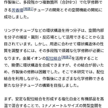
作製後に、多段階かつ複数箇所（合計8つ）で化学修飾で
[用語1]
きる
芳香環
チューブの開発とその空間機能の開拓に
成功しました。
リングやチューブなどの環状構造を持つ分子は、空間内部
を分子の捕捉・識別・反応場として活用できることから注
目されています。しかし、用途に合わせて環状構造体の性
質を調整するには、その多段階で煩雑な化学修飾が必要に
[用語2]
なります。金属イオンの
配位結合
を活用すること
で、簡便に環状構造を合成できますが、その結合が弱いた
め、作製後の修飾は困難でした。そこで本研究では、配位
結合を利用しながら、作製後にさまざまな化学修飾できる
新たな分子チューブの構築を目指しました。
まず、安定な配位結合を形成する塩化白金と有機部品を高
温で混合することで、1ナノメートルサイズの筒型空間を