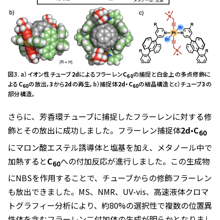
図3. a）イオン性チューブ
2d
によるフラーレン
C
の捕捉と白金上の多点修飾に
60
よる
C
の放出，
3
から
2d
の再生，b）捕捉体
2d・C
の結晶構造とc）チューブ
3
の
60
60
部分構造。
さらに、芳香環チューブに捕捉したフラーレンに対する修
飾とその放出に成功しました。フラーレン捕捉体
2d
•
C
60
にマロン酸エステル誘導体と塩基を加え、メタノール中で
加熱すると
C
への付加反応が進行しました。この生成物
60
にNBSを作用することで、チューブからの修飾フラーレン
も放出できました。MS、NMR、UV-vis、高速液体クロマ
トグラフィー分析により、約80%の選択性で複数の位置異
性体を含むフラーレン二付加体の生成が明らかとなりまし