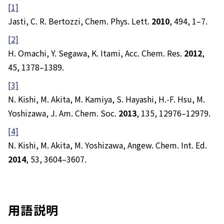
[1]
Jasti, C. R. Bertozzi,
Chem. Phys. Lett.
2010
,
494
, 1–7.
[2]
H. Omachi, Y. Segawa, K. Itami,
Acc. Chem. Res.
2012
,
45
, 1378–1389.
[3]
N. Kishi, M. Akita, M. Kamiya, S. Hayashi, H.-F. Hsu, M.
Yoshizawa,
J. Am. Chem. Soc.
2013
,
135
, 12976–12979.
[4]
N. Kishi, M. Akita, M. Yoshizawa,
Angew. Chem. Int. Ed.
2014
,
53
, 3604–3607.
用語説明