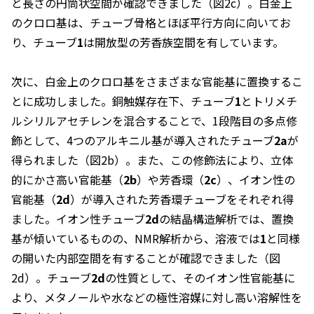
と長さの円筒状空間が確認できました（図2c）。白金上
のクロロ基は、チューブ骨格とほぼ平行方向に向いてお
り、チューブ
1
は開放型の芳香族空間を有しています。
次に、白金上のクロロ基をさまざまな官能基に置換するこ
とに成功しました。銅触媒存在下、チューブ
1
とトリメチ
ルシリルアセチレンを混合することで、1段階目の多点修
飾として、4つのアルキニル基が導入されたチューブ
2a
が
得られました（図2b）。また、この修飾法により、立体
的にかさ高い官能基（
2b
）や芳香環（
2c
）、イオン性の
官能基（
2d
）が導入された芳香環チューブをそれぞれ得
ました。イオン性チューブ
2d
の結晶構造解析では、置換
基が傾いているものの、NMR解析から、溶液では
1
と同様
の開いた内部空間を有することが確認できました（図
2d）。チューブ
2d
の性質として、そのイオン性官能基に
より、メタノールや水などの極性溶媒に対し高い溶解性を