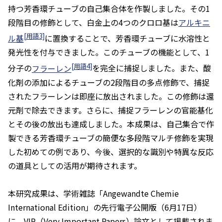
持つ芳香環チューブの自己集合体を作製しました。その1
段階目の修飾として、白金上の4つのクロロ基は
アルキニ
[用語3]
ル基
に置換することで、芳香環チューブに水溶性と
発光性を付与できました。このチューブの機能として、1
[用語4]
分子の
フラーレン
を完全に捕捉しました。また、酸
化剤の添加によるチューブの2段階目の多点修飾で、捕捉
されたフラーレンは即座に放出されました。この修飾は還
元剤で除去できます。さらに、捕捉フラーレンの官能基化
とその後の放出も達成しました。本成果は、自己集合で作
製できる芳香環チューブの簡便な多段階マルチ修飾を実現
した初めての例であり、今後、選択的な識別や特異な反応
の道具としての活用が期待されます。
本研究成果は、学術雑誌「
Angewandte Chemie
International Edition
」の先行電子公開版（6月17日）
に、VIP（Very Important Papers）論文として掲載されま