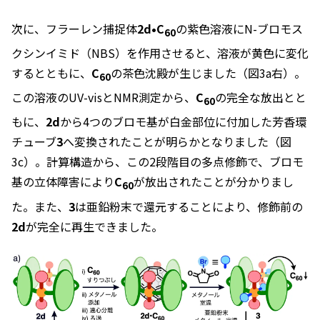
次に、フラーレン捕捉体
2d•C
の紫色溶液に
N
-ブロモス
60
クシンイミド（NBS）を作用させると、溶液が黄色に変化
するとともに、
C
の茶色沈殿が生じました（図3a右）。
60
この溶液のUV-visとNMR測定から、
C
の完全な放出とと
60
もに、
2d
から4つのブロモ基が白金部位に付加した芳香環
チューブ
3
へ変換されたことが明らかとなりました（図
3c）。計算構造から、この2段階目の多点修飾で、ブロモ
基の立体障害により
C
が放出されたことが分かりまし
60
た。また、
3
は亜鉛粉末で還元することにより、修飾前の
2d
が完全に再生できました。