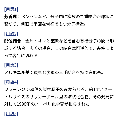
[用語1]
芳香環
：ベンゼンなど、分子内に複数の二重結合が環状に
繋がり、剛直で平面な骨格をもつ分子構造。
[用語2]
配位結合
：金属イオンと窒素などを含む有機分子の間で形
成する結合。多くの場合、この結合は可逆的で、条件によ
って容易に切れる。
[用語3]
アルキニル基
：炭素と炭素の三重結合を持つ官能基。
[用語4]
フラーレン
：60個の炭素原子のみからなる、約1ナノメー
トルサイズのサッカーボール型の球状化合物。その発見に
対して1996年のノーベル化学賞が授与された。
[用語5]