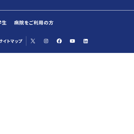
学生
病院をご利用の方
yoサイトマップ
ラム一行がScience T
来訪者