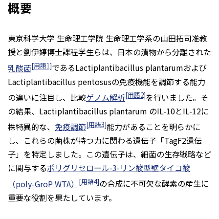
概要
東京科学大学 生命理工学院 生命理工学系の山田拓司准教
授と劉伊婷博士課程学生らは、日本の漬物から分離された
[用語1]
乳酸菌
である
Lactiplantibacillus plantarum
および
Lactiplantibacillus pentosus
の免疫機能を調節する能力
[用語2]
の違いに注目し、比較
ゲノム解析
を行いました。そ
の結果、
Lactiplantibacillus plantarum
のIL-10とIL-12に
[用語3]
株特異的な、
免疫調節
能力があることを明らかに
し、これらの菌株が持つ力に関わる遺伝子「TagF2遺伝
子」を特定しました。この遺伝子は、細菌の生存戦略など
に関与する
ポリグリセロール-3-リン酸型壁タイコ酸
[用語4]
（poly-GroP WTA）
の合成に不可欠な酵素の産生に
重要な役割を果たしています。