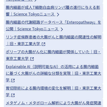
腸内細菌が成人T細胞白血病リンパ腫の進行に与える影
響｜Science Tokyoニュース
腸内細菌の代謝経路データベース「Enteropathway」を
公開｜Science Tokyoニュース
リンチ症候群患者の大腸がんと腸内細菌の関連性の解明
｜旧・東京工業大学
ポリープの大腸がん化に腸内細菌が関係していた｜旧・
東京工業大学
Explainable AI（説明可能なAI）の活用による腸内細菌
に基づく大腸がんの詳細な分類を実現｜旧・東京工業大
学
胃切除術による腸内環境の変化を解明｜旧・東京工業大
学
メタゲノム・メタボローム解析により大腸がん発症関連