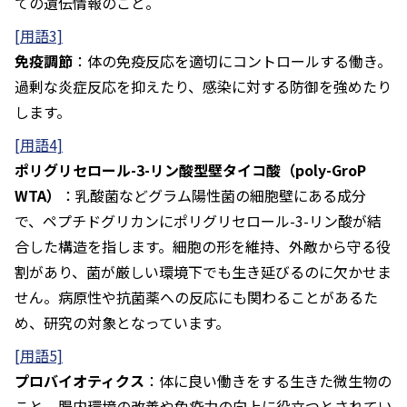
ての遺伝情報のこと。
[用語3]
免疫調節
：体の免疫反応を適切にコントロールする働き。
過剰な炎症反応を抑えたり、感染に対する防御を強めたり
します。
[用語4]
ポリグリセロール-3-リン酸型壁タイコ酸（poly-GroP
WTA）
：乳酸菌などグラム陽性菌の細胞壁にある成分
で、ペプチドグリカンにポリグリセロール-3-リン酸が結
合した構造を指します。細胞の形を維持、外敵から守る役
割があり、菌が厳しい環境下でも生き延びるのに欠かせま
せん。病原性や抗菌薬への反応にも関わることがあるた
め、研究の対象となっています。
[用語5]
プロバイオティクス
：体に良い働きをする生きた微生物の
こと。腸内環境の改善や免疫力の向上に役立つとされてい