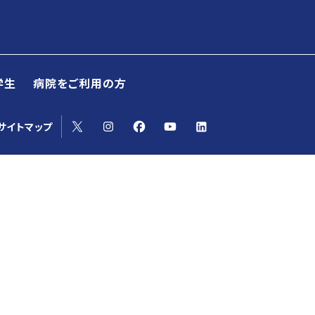
学生
病院をご利用の方
yoサイトマップ
学系）| 2026年度大
医歯学専攻インド・ AS
療グローバルプログラム（