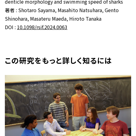
denticle morphology and swimming speed of sharks
著者 : Shotaro Sayama, Masahito Natsuhara, Gento
Shinohara, Masateru Maeda, Hiroto Tanaka
DOI :
10.1098/rsif.2024.0063
この研究をもっと詳しく知るには