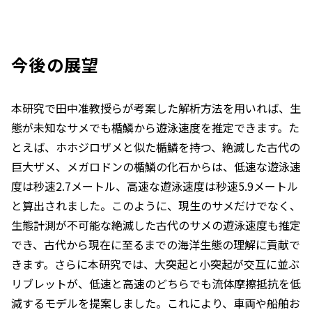
今後の展望
本研究で田中准教授らが考案した解析方法を用いれば、生
態が未知なサメでも楯鱗から遊泳速度を推定できます。た
とえば、ホホジロザメと似た楯鱗を持つ、絶滅した古代の
巨大ザメ、メガロドンの楯鱗の化石からは、低速な遊泳速
度は秒速2.7メートル、高速な遊泳速度は秒速5.9メートル
と算出されました。このように、現生のサメだけでなく、
生態計測が不可能な絶滅した古代のサメの遊泳速度も推定
でき、古代から現在に至るまでの海洋生態の理解に貢献で
きます。さらに本研究では、大突起と小突起が交互に並ぶ
リブレットが、低速と高速のどちらでも流体摩擦抵抗を低
減するモデルを提案しました。これにより、車両や船舶お