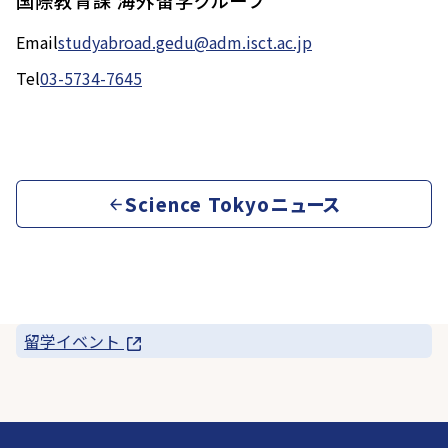
国際教育課 海外留学グループ
Email
studyabroad.gedu@adm.isct.ac.jp
Tel
03-5734-7645
Science Tokyoニュース
留学イベント