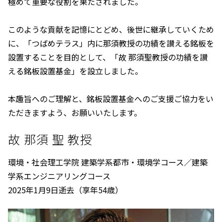
極めて重要な役割を果たされました。
このような貢献を記憶にとどめ、後世に継承していくため
に、「つばめテラス」内に那須教授の功績を讃える銘板を
設置することを目的として、「故 那須聖教授の功績を讃
える銘板設置基金」を設立しました。
本趣旨へのご理解と、銘板設置基金へのご支援ご協力をい
ただきますよう、お願いいたします。
故 那須 聖 教授
環境・社会理工学院 建築学系都市・環境学コース／建築
学系エンジニアリングコース
2025年1月9日逝去（享年54歳）