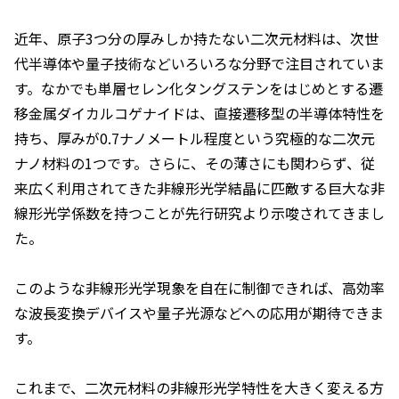
近年、原子3つ分の厚みしか持たない二次元材料は、次世
代半導体や量子技術などいろいろな分野で注目されていま
す。なかでも単層セレン化タングステンをはじめとする遷
移金属ダイカルコゲナイドは、直接遷移型の半導体特性を
持ち、厚みが0.7ナノメートル程度という究極的な二次元
ナノ材料の1つです。さらに、その薄さにも関わらず、従
来広く利用されてきた非線形光学結晶に匹敵する巨大な非
線形光学係数を持つことが先行研究より示唆されてきまし
た。
このような非線形光学現象を自在に制御できれば、高効率
な波長変換デバイスや量子光源などへの応用が期待できま
す。
これまで、二次元材料の非線形光学特性を大きく変える方