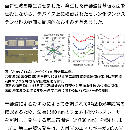
面弾性波を発生させました。発生した音響波は基板表面を
伝搬しながら、デバイス上に積載されたセレン化タングス
テン材料の界面に周期的なひずみを与えました。
図. （左から）作製したデバイスの顕微鏡写真。
音響波（表面弾性波）の各位相における第二高調波の偏光依存性。6回対称の
花弁のような特徴的な強度変化を示す。
特定の偏光角における第二高調波の強度変化と表面弾性波の位相の関係。
表面弾性波の変位と非線形光学応答に関わる固有パラメータの相関。
音響波によるひずみによって変調される非線形光学応答を
確認するため、波長1560 nmのフェムト秒パルスレーザー
を照射し、発生する第二高調波（約780 nm）を検出しま
した。第二高調波発生は、入射光のエネルギーが2倍の光