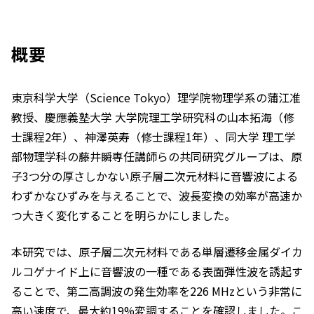
概要
東京科学大学（Science Tokyo）理学院物理学系の蒲江准
教授、慶應義塾大学 大学院理工学研究科の山本拓海（修
士課程2年）、神澤英寿（修士課程1年）、同大学 理工学
部物理学科の藤井瞬専任講師らの共同研究グループは、原
子3つ分の厚さしかない原子層二次元材料に音響波による
わずかなひずみを与えることで、波長変換の効率が高速か
つ大きく変化することを明らかにしました。
本研究では、原子層二次元材料である単層遷移金属ダイカ
ルコゲナイド上に音響波の一種である表面弾性波を誘起す
ることで、第二高調波の発生効率を226 MHzという非常に
高い速度で、最大約19%変調することを確認しました。こ