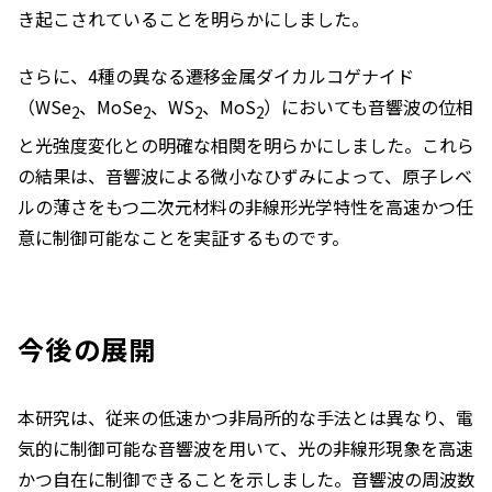
き起こされていることを明らかにしました。
さらに、4種の異なる遷移金属ダイカルコゲナイド
（WSe
、MoSe
、WS
、MoS
）においても音響波の位相
2
2
2
2
と光強度変化との明確な相関を明らかにしました。これら
の結果は、音響波による微小なひずみによって、原子レベ
ルの薄さをもつ二次元材料の非線形光学特性を高速かつ任
意に制御可能なことを実証するものです。
今後の展開
本研究は、従来の低速かつ非局所的な手法とは異なり、電
気的に制御可能な音響波を用いて、光の非線形現象を高速
かつ自在に制御できることを示しました。音響波の周波数