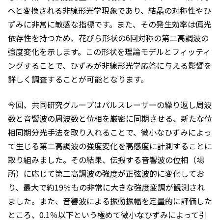
へと変換される非線形光学現象であり、結晶の対称性やひ
ずみに非常に敏感な指標です。また、その発生効率は偏光
依存性を持つため、花びら形状の6回対称の第二高調波の
強度変化を示します。この形状を理論モデルとフィッティ
ングすることで、ひずみが非線形光学応答に与える影響を
詳しく調査することが可能となります。
今回、共同研究グループはパルスレーザーの繰り返し周波
数と音響波の周波数と位相を厳密に同期させる、新たな位
相同期分光手法を取り入れることで、微小なひずみによっ
て生じる第二高調波の強度変化を高感度に計測することに
取り組みました。その結果、伝搬する音響波の位相（場
所）に応じて第二高調波の強度が正弦波的に変化してお
り、最大で約19％もの非常に大きな強度変調が観測され
ました。また、音響波による振動振幅を定量的に評価した
ところ、0.1％以下という極めて微小なひずみによって引