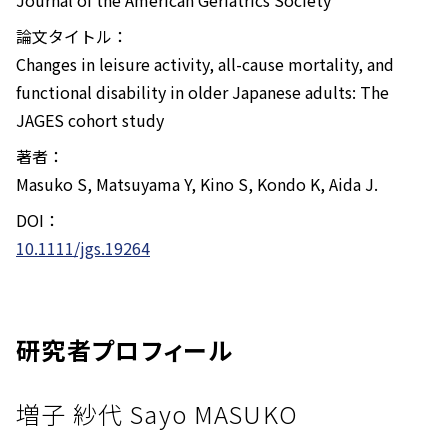
Journal of the American Geriatrics Society
論文タイトル：
Changes in leisure activity, all-cause mortality, and
functional disability in older Japanese adults: The
JAGES cohort study
著者：
Masuko S, Matsuyama Y, Kino S, Kondo K, Aida J.
DOI：
10.1111/jgs.19264
研究者プロフィール
増子 紗代 Sayo MASUKO