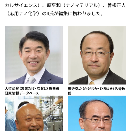
カルサイエンス）、原亨和（ナノマテリアル）、曽根正人
（応用ナノ化学）の4氏が編集に携わりました。
大竹尚登（おおたけ・なおと）理事長
影近弘之（かげちか・ひろゆき）名誉教
研究情報データベース
授