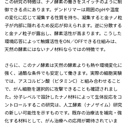
この研究の特徴は、ナノ酵素の働きをスイッチのように制
御できる点にあります。デンドリマーは周囲のpHや温度
の変化に応じて凝集する性質を持ち、凝集すると金ナノ粒
子が内部に隠れるため反応が抑えられます。逆に分散する
と金ナノ粒子が露出し、酵素活性が高まります。こうした
環境応答によって触媒活性をON／OFFできる仕組みは、
天然の酵素にはないナノ材料ならではの特徴です。
さらに、このナノ酵素は天然の酵素よりも熱や環境変化に
強く、過酷な条件でも安定して働きます。実際の細胞実験
では、アスコルビン酸（ビタミンC）と組み合わせること
で、がん細胞を選択的に攻撃できることも確認されまし
た。分子レベルで設計したナノ材料によって生体反応をコ
ントロールするこの研究は、人工酵素（ナノザイム）研究
の新しい可能性を示すものです。既存の治療法を補完・強
化する材料として、がん治療への応用が期待されていま