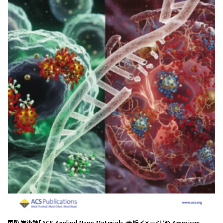
国際学術誌「ACS Applied Nano Materials」表紙イメージ（© American