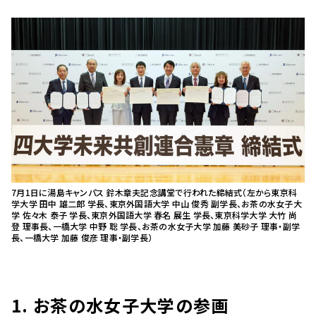
7月1日に湯島キャンパス 鈴木章夫記念講堂で行われた締結式（左から東京科
学大学 田中 雄二郎 学長、東京外国語大学 中山 俊秀 副学長、お茶の水女子大
学 佐々木 泰子 学長、東京外国語大学 春名 展生 学長、東京科学大学 大竹 尚
登 理事長、一橋大学 中野 聡 学長、お茶の水女子大学 加藤 美砂子 理事・副学
長、一橋大学 加藤 俊彦 理事・副学長）
1. お茶の水女子大学の参画